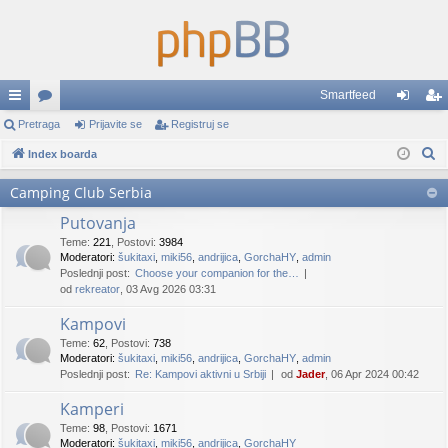
Smartfeed
rzi
Pretraga
or
Prijavite se
Registruj se
rij
eg
P
lin
Index boarda
u
av
ist
r
ko
mi
ite
ruj
Camping Club Serbia
e
vi
se
se
Putovanja
t
r
Teme
:
221
,
Postovi
:
3984
Moderatori:
šukitaxi
,
miki56
,
andrijica
,
GorchaHY
,
admin
a
Poslednji post:
Choose your companion for the…
g
od
rekreator
, 03 Avg 2026 03:31
a
Kampovi
Teme
:
62
,
Postovi
:
738
Moderatori:
šukitaxi
,
miki56
,
andrijica
,
GorchaHY
,
admin
Poslednji post:
Re: Kampovi aktivni u Srbiji
od
Jader
, 06 Apr 2024 00:42
Kamperi
Teme
:
98
,
Postovi
:
1671
Moderatori:
šukitaxi
,
miki56
,
andrijica
,
GorchaHY