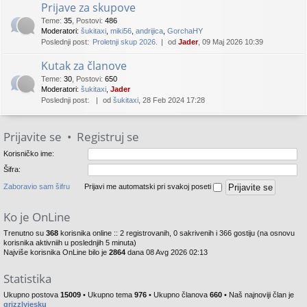
Prijave za skupove
Teme
:
35
,
Postovi
:
486
Moderatori:
šukitaxi
,
miki56
,
andrijica
,
GorchaHY
Poslednji post:
Proletnji skup 2026.
od
Jader
, 09 Maj 2026 10:39
Kutak za članove
Teme
:
30
,
Postovi
:
650
Moderatori:
šukitaxi
,
Jader
Poslednji post:
od
šukitaxi
, 28 Feb 2024 17:28
Prijavite se
•
Registruj se
Korisničko ime:
Šifra:
Zaboravio sam šifru
Prijavi me automatski pri svakoj poseti
Ko je OnLine
Trenutno su
368
korisnika online :: 2 registrovanih, 0 sakrivenih i 366 gostiju (na osnovu
korisnika aktivniih u poslednjih 5 minuta)
Najviše korisnika OnLine bilo je
2864
dana 08 Avg 2026 02:13
Statistika
Ukupno postova
15009
• Ukupno tema
976
• Ukupno članova
660
• Naš najnoviji član je
grizzlyiesku