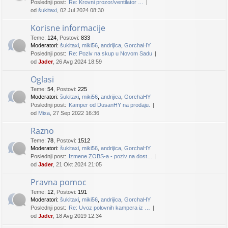
Poslednji post:
Re: Krovni prozor/ventilator …
od
šukitaxi
, 02 Jul 2024 08:30
Korisne informacije
Teme
:
124
,
Postovi
:
833
Moderatori:
šukitaxi
,
miki56
,
andrijica
,
GorchaHY
Poslednji post:
Re: Poziv na skup u Novom Sadu
od
Jader
, 26 Avg 2024 18:59
Oglasi
Teme
:
54
,
Postovi
:
225
Moderatori:
šukitaxi
,
miki56
,
andrijica
,
GorchaHY
Poslednji post:
Kamper od DusanHY na prodaju.
od
Mixa
, 27 Sep 2022 16:36
Razno
Teme
:
78
,
Postovi
:
1512
Moderatori:
šukitaxi
,
miki56
,
andrijica
,
GorchaHY
Poslednji post:
Izmene ZOBS-a - poziv na dost…
od
Jader
, 21 Okt 2024 21:05
Pravna pomoc
Teme
:
12
,
Postovi
:
191
Moderatori:
šukitaxi
,
miki56
,
andrijica
,
GorchaHY
Poslednji post:
Re: Uvoz polovnih kampera iz …
od
Jader
, 18 Avg 2019 12:34