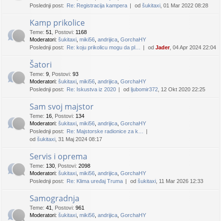
Poslednji post:
Re: Registracija kampera
od
šukitaxi
, 01 Mar 2022 08:28
Kamp prikolice
Teme
:
51
,
Postovi
:
1168
Moderatori:
šukitaxi
,
miki56
,
andrijica
,
GorchaHY
Poslednji post:
Re: koju prikolicu mogu da pl…
od
Jader
, 04 Apr 2024 22:04
Šatori
Teme
:
9
,
Postovi
:
93
Moderatori:
šukitaxi
,
miki56
,
andrijica
,
GorchaHY
Poslednji post:
Re: Iskustva iz 2020
od
ljubomir372
, 12 Okt 2020 22:25
Sam svoj majstor
Teme
:
16
,
Postovi
:
134
Moderatori:
šukitaxi
,
miki56
,
andrijica
,
GorchaHY
Poslednji post:
Re: Majstorske radionice za k…
od
šukitaxi
, 31 Maj 2024 08:17
Servis i oprema
Teme
:
130
,
Postovi
:
2098
Moderatori:
šukitaxi
,
miki56
,
andrijica
,
GorchaHY
Poslednji post:
Re: Klima uređaj Truma
od
šukitaxi
, 11 Mar 2026 12:33
Samogradnja
Teme
:
41
,
Postovi
:
961
Moderatori:
šukitaxi
,
miki56
,
andrijica
,
GorchaHY