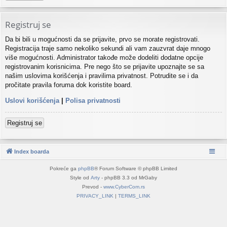
Registruj se
Da bi bili u mogućnosti da se prijavite, prvo se morate registrovati.
Registracija traje samo nekoliko sekundi ali vam zauzvrat daje mnogo
više mogućnosti. Administrator takođe može dodeliti dodatne opcije
registrovanim korisnicima. Pre nego što se prijavite upoznajte se sa
našim uslovima korišćenja i pravilima privatnost. Potrudite se i da
pročitate pravila foruma dok koristite board.
Uslovi korišćenja
|
Polisa privatnosti
Registruj se
Index boarda
Pokreće ga
phpBB
® Forum Software © phpBB Limited
Style od
Arty
- phpBB 3.3 od MrGaby
Prevod -
www.CyberCom.rs
PRIVACY_LINK
|
TERMS_LINK