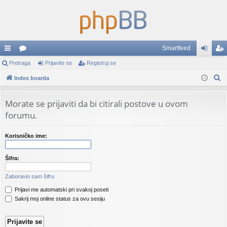
Smartfeed
rzi
Pretraga
or
Prijavite se
Registruj se
rij
eg
P
lin
Index boarda
u
av
ist
r
ko
mi
ite
ruj
e
Morate se prijaviti da bi citirali postove u ovom
vi
se
se
t
forumu.
r
a
Korisničko ime:
g
a
Šifra:
Zaboravio sam šifru
Prijavi me automatski pri svakoj poseti
Sakrij moj online status za ovu sesiju