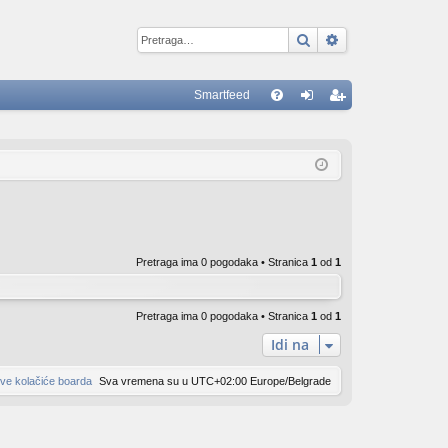
Pretraga
Napredna pretr
Smartfeed
B
FA
rij
eg
Q
av
ist
ite
ruj
se
se
Pretraga ima 0 pogodaka • Stranica
1
od
1
Pretraga ima 0 pogodaka • Stranica
1
od
1
Idi na
sve kolačiće boarda
Sva vremena su u UTC+02:00 Europe/Belgrade