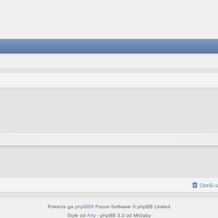
Obriši 
Pokreće ga
phpBB
® Forum Software © phpBB Limited
Style od
Arty
- phpBB 3.3 od MrGaby