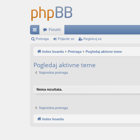
Forumi
rzi
Pretraga
Prijavite se
Registruj se
lin
Index boarda
Pretraga
Pogledaj aktivne teme
ko
Pogledaj aktivne teme
vi
Napredna pretraga
Nema rezultata.
Napredna pretraga
Index boarda