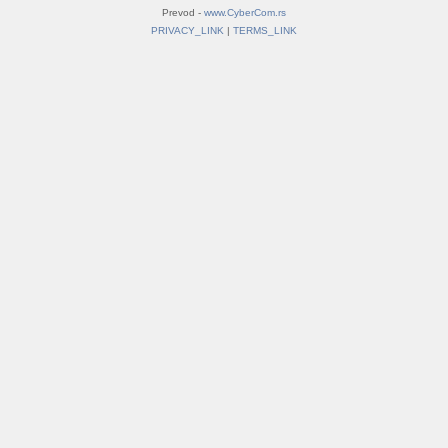
Prevod -
www.CyberCom.rs
PRIVACY_LINK
|
TERMS_LINK