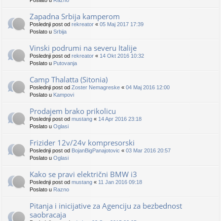
Poslato u
Razno
Zapadna Srbija kamperom
Poslednji post od
rekreator
«
05 Maj 2017 17:39
Poslato u
Srbija
Vinski podrumi na severu Italije
Poslednji post od
rekreator
«
14 Okt 2016 10:32
Poslato u
Putovanja
Camp Thalatta (Sitonia)
Poslednji post od
Zoster Nemagreske
«
04 Maj 2016 12:00
Poslato u
Kampovi
Prodajem brako prikolicu
Poslednji post od
mustang
«
14 Apr 2016 23:18
Poslato u
Oglasi
Frizider 12v/24v kompresorski
Poslednji post od
BojanBigPanajotovic
«
03 Mar 2016 20:57
Poslato u
Oglasi
Kako se pravi električni BMW i3
Poslednji post od
mustang
«
11 Jan 2016 09:18
Poslato u
Razno
Pitanja i inicijative za Agenciju za bezbednost
saobracaja