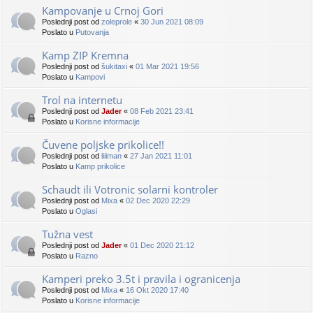
Kampovanje u Crnoj Gori
Poslednji post od
zoleprole
«
30 Jun 2021 08:09
Poslato u
Putovanja
Kamp ZIP Kremna
Poslednji post od
šukitaxi
«
01 Mar 2021 19:56
Poslato u
Kampovi
Trol na internetu
Poslednji post od
Jader
«
08 Feb 2021 23:41
Poslato u
Korisne informacije
Čuvene poljske prikolice!!
Poslednji post od
liiiman
«
27 Jan 2021 11:01
Poslato u
Kamp prikolice
Schaudt ili Votronic solarni kontroler
Poslednji post od
Mixa
«
02 Dec 2020 22:29
Poslato u
Oglasi
Tužna vest
Poslednji post od
Jader
«
01 Dec 2020 21:12
Poslato u
Razno
Kamperi preko 3.5t i pravila i ogranicenja
Poslednji post od
Mixa
«
16 Okt 2020 17:40
Poslato u
Korisne informacije