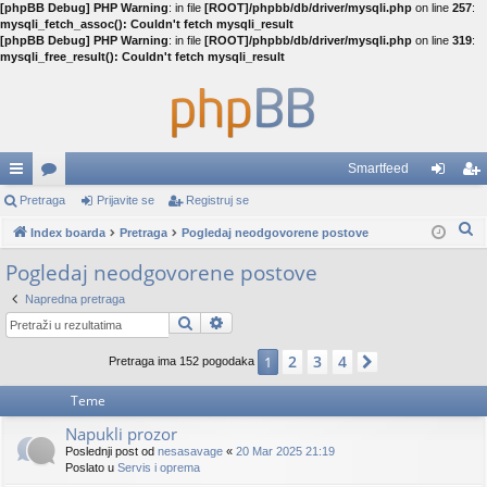
[phpBB Debug] PHP Warning
: in file
[ROOT]/phpbb/db/driver/mysqli.php
on line
257
:
mysqli_fetch_assoc(): Couldn't fetch mysqli_result
[phpBB Debug] PHP Warning
: in file
[ROOT]/phpbb/db/driver/mysqli.php
on line
319
:
mysqli_free_result(): Couldn't fetch mysqli_result
Smartfeed
rzi
Pretraga
or
Prijavite se
Registruj se
rij
eg
P
lin
Index boarda
u
Pretraga
Pogledaj neodgovorene postove
av
ist
r
Pogledaj neodgovorene postove
ko
mi
ite
ruj
e
vi
se
se
Napredna pretraga
t
Pretraga
Napredna pretraga
r
a
2
3
4
1
Pretraga ima 152 pogodaka
Sledeća
g
Teme
a
Napukli prozor
Poslednji post od
nesasavage
«
20 Mar 2025 21:19
Poslato u
Servis i oprema