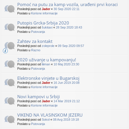
Pomoć na putu za kamp vozila, urađeni prvi koraci
Poslednji post od
Jader
«
30 Sep 2020 22:11
Poslato u
Korisne informacije
Putopis Grcka-Srbija 2020
Poslednji post od
šukitaxi
«
28 Sep 2020 18:43
Poslato u
Putovanja
Zahtev za kontakt
Poslednji post od
zoleprole
«
09 Sep 2020 09:57
Poslato u
Razno
2020 uživanje u kampovanju!
Poslednji post od
liiiman
«
10 Maj 2020 23:30
Poslato u
Putovanja
Elektronske vinjete u Bugarskoj
Poslednji post od
Jader
«
16 Jun 2019 20:08
Poslato u
Korisne informacije
Novi kampovi u Srbiji
Poslednji post od
Jader
«
14 Mar 2019 21:12
Poslato u
Korisne informacije
VIKEND NA VLASINSKOM JEZERU
Poslednji post od
Sokol
«
08 Avg 2018 19:18
Poslato u
Putovanja