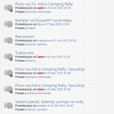
Poziv na 23. Adria Camping Rally
Poslednji post od
Jader
«
25 Feb 2023 15:30
Poslato u
Korisne informacije
Kamper od DusanHY na prodaju.
Poslednji post od
Mixa
«
27 Sep 2022 16:36
Poslato u
Oglasi
Retrovizori
Poslednji post od
srdjanprpa
«
15 Jun 2022 14:59
Poslato u
Servis i oprema
Tužna vest
Poslednji post od
Jader
«
04 Jun 2022 11:35
Poslato u
Razno
Poziv na Adria Camping Rally, Savudrija
Poslednji post od
Jader
«
22 Mar 2022 10:39
Poslato u
Korisne informacije
Poziv na Adria Camping Rally, Savudrija
Poslednji post od
Jader
«
22 Mar 2022 10:39
Poslato u
Korisne informacije
Solarni paneli, baterije, pumpe za vodu
Poslednji post od
andrijica
«
12 Okt 2021 14:40
Poslato u
Servis i oprema