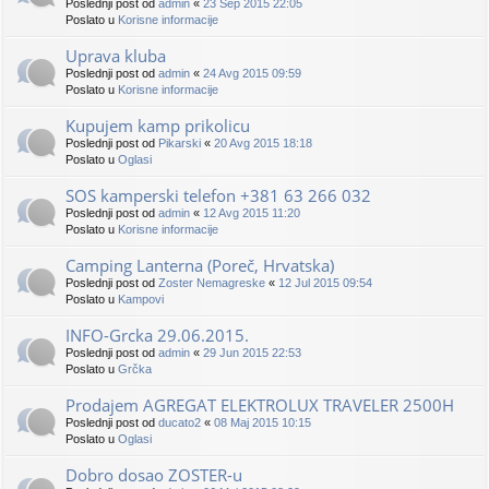
Poslednji post od
admin
«
23 Sep 2015 22:05
Poslato u
Korisne informacije
Uprava kluba
Poslednji post od
admin
«
24 Avg 2015 09:59
Poslato u
Korisne informacije
Kupujem kamp prikolicu
Poslednji post od
Pikarski
«
20 Avg 2015 18:18
Poslato u
Oglasi
SOS kamperski telefon +381 63 266 032
Poslednji post od
admin
«
12 Avg 2015 11:20
Poslato u
Korisne informacije
Camping Lanterna (Poreč, Hrvatska)
Poslednji post od
Zoster Nemagreske
«
12 Jul 2015 09:54
Poslato u
Kampovi
INFO-Grcka 29.06.2015.
Poslednji post od
admin
«
29 Jun 2015 22:53
Poslato u
Grčka
Prodajem AGREGAT ELEKTROLUX TRAVELER 2500H
Poslednji post od
ducato2
«
08 Maj 2015 10:15
Poslato u
Oglasi
Dobro dosao ZOSTER-u