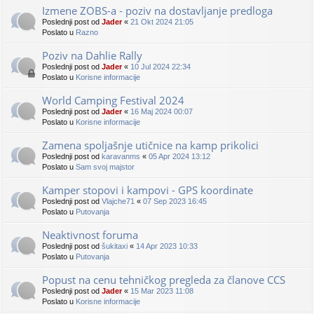
Izmene ZOBS-a - poziv na dostavljanje predloga
Poslednji post od
Jader
«
21 Okt 2024 21:05
Poslato u
Razno
Poziv na Dahlie Rally
Poslednji post od
Jader
«
10 Jul 2024 22:34
Poslato u
Korisne informacije
World Camping Festival 2024
Poslednji post od
Jader
«
16 Maj 2024 00:07
Poslato u
Korisne informacije
Zamena spoljašnje utičnice na kamp prikolici
Poslednji post od
karavanms
«
05 Apr 2024 13:12
Poslato u
Sam svoj majstor
Kamper stopovi i kampovi - GPS koordinate
Poslednji post od
Vlajche71
«
07 Sep 2023 16:45
Poslato u
Putovanja
Neaktivnost foruma
Poslednji post od
šukitaxi
«
14 Apr 2023 10:33
Poslato u
Putovanja
Popust na cenu tehničkog pregleda za članove CCS
Poslednji post od
Jader
«
15 Mar 2023 11:08
Poslato u
Korisne informacije