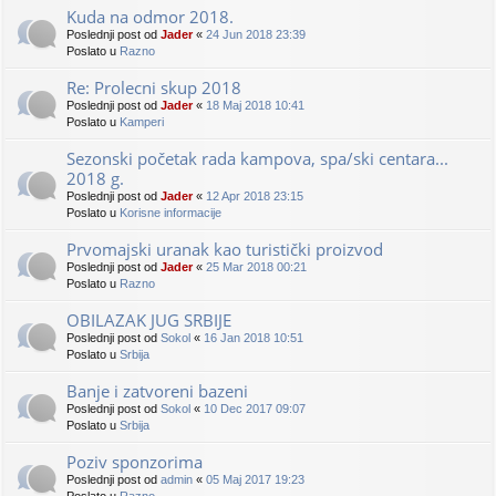
Kuda na odmor 2018.
Poslednji post od
Jader
«
24 Jun 2018 23:39
Poslato u
Razno
Re: Prolecni skup 2018
Poslednji post od
Jader
«
18 Maj 2018 10:41
Poslato u
Kamperi
Sezonski početak rada kampova, spa/ski centara...
2018 g.
Poslednji post od
Jader
«
12 Apr 2018 23:15
Poslato u
Korisne informacije
Prvomajski uranak kao turistički proizvod
Poslednji post od
Jader
«
25 Mar 2018 00:21
Poslato u
Razno
OBILAZAK JUG SRBIJE
Poslednji post od
Sokol
«
16 Jan 2018 10:51
Poslato u
Srbija
Banje i zatvoreni bazeni
Poslednji post od
Sokol
«
10 Dec 2017 09:07
Poslato u
Srbija
Poziv sponzorima
Poslednji post od
admin
«
05 Maj 2017 19:23