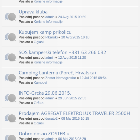
Poslato u
Korisne informacije
Uprava kluba
Poslednji post od
admin
«
24 Avg 2015 09:59
Poslato u
Korisne informacije
Kupujem kamp prikolicu
Poslednji post od
Pikarski
«
20 Avg 2015 18:18
Poslato u
Oglasi
SOS kamperski telefon +381 63 266 032
Poslednji post od
admin
«
12 Avg 2015 11:20
Poslato u
Korisne informacije
Camping Lanterna (Poreč, Hrvatska)
Poslednji post od
Zoster Nemagreske
«
12 Jul 2015 09:54
Poslato u
Kampovi
INFO-Grcka 29.06.2015.
Poslednji post od
admin
«
29 Jun 2015 22:53
Poslato u
Grčka
Prodajem AGREGAT ELEKTROLUX TRAVELER 2500H
Poslednji post od
ducato2
«
08 Maj 2015 10:15
Poslato u
Oglasi
Dobro dosao ZOSTER-u
Poslednji post od
admin
«
06 Maj 2015 08:29