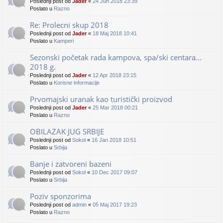
Poslednji post od
Jader
«
24 Jun 2018 23:39
Poslato u
Razno
Re: Prolecni skup 2018
Poslednji post od
Jader
«
18 Maj 2018 10:41
Poslato u
Kamperi
Sezonski početak rada kampova, spa/ski centara...
2018 g.
Poslednji post od
Jader
«
12 Apr 2018 23:15
Poslato u
Korisne informacije
Prvomajski uranak kao turistički proizvod
Poslednji post od
Jader
«
25 Mar 2018 00:21
Poslato u
Razno
OBILAZAK JUG SRBIJE
Poslednji post od
Sokol
«
16 Jan 2018 10:51
Poslato u
Srbija
Banje i zatvoreni bazeni
Poslednji post od
Sokol
«
10 Dec 2017 09:07
Poslato u
Srbija
Poziv sponzorima
Poslednji post od
admin
«
05 Maj 2017 19:23
Poslato u
Razno