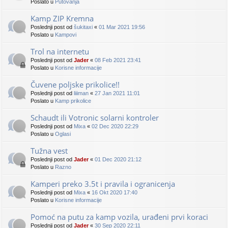
Poslato u
Putovanja
Kamp ZIP Kremna
Poslednji post od
šukitaxi
«
01 Mar 2021 19:56
Poslato u
Kampovi
Trol na internetu
Poslednji post od
Jader
«
08 Feb 2021 23:41
Poslato u
Korisne informacije
Čuvene poljske prikolice!!
Poslednji post od
liiiman
«
27 Jan 2021 11:01
Poslato u
Kamp prikolice
Schaudt ili Votronic solarni kontroler
Poslednji post od
Mixa
«
02 Dec 2020 22:29
Poslato u
Oglasi
Tužna vest
Poslednji post od
Jader
«
01 Dec 2020 21:12
Poslato u
Razno
Kamperi preko 3.5t i pravila i ogranicenja
Poslednji post od
Mixa
«
16 Okt 2020 17:40
Poslato u
Korisne informacije
Pomoć na putu za kamp vozila, urađeni prvi koraci
Poslednji post od
Jader
«
30 Sep 2020 22:11