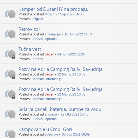
Kamper od DusanHY na prodaju.
Poslednji post od
Mixa
«
27 Sep 2022 16:36
Poslato u
Oglasi
Retrovizori
Poslednji post od
srdjanprpa
«
15 Jun 2022 14:59
Poslato u
Servis i oprema
Tužna vest
Poslednji post od
Jader
«
04 Jun 2022 11:35
Poslato u
Razno
Poziv na Adria Camping Rally, Savudrija
Poslednji post od
Jader
«
22 Mar 2022 10:39
Poslato u
Korisne informacije
Poziv na Adria Camping Rally, Savudrija
Poslednji post od
Jader
«
22 Mar 2022 10:39
Poslato u
Korisne informacije
Solarni paneli, baterije, pumpe za vodu
Poslednji post od
andrijica
«
12 Okt 2021 14:40
Poslato u
Servis i oprema
Kampovanje u Crnoj Gori
Poslednji post od
zoleprole
«
30 Jun 2021 08:09