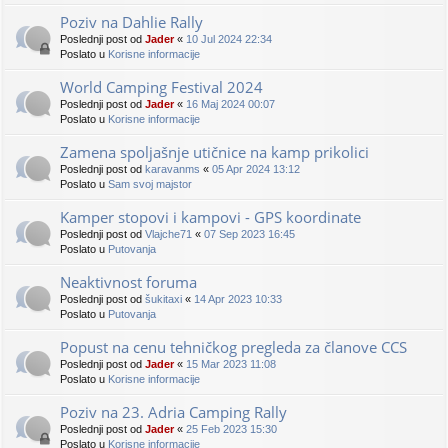
Poziv na Dahlie Rally
Poslednji post od
Jader
«
10 Jul 2024 22:34
Poslato u
Korisne informacije
World Camping Festival 2024
Poslednji post od
Jader
«
16 Maj 2024 00:07
Poslato u
Korisne informacije
Zamena spoljašnje utičnice na kamp prikolici
Poslednji post od
karavanms
«
05 Apr 2024 13:12
Poslato u
Sam svoj majstor
Kamper stopovi i kampovi - GPS koordinate
Poslednji post od
Vlajche71
«
07 Sep 2023 16:45
Poslato u
Putovanja
Neaktivnost foruma
Poslednji post od
šukitaxi
«
14 Apr 2023 10:33
Poslato u
Putovanja
Popust na cenu tehničkog pregleda za članove CCS
Poslednji post od
Jader
«
15 Mar 2023 11:08
Poslato u
Korisne informacije
Poziv na 23. Adria Camping Rally
Poslednji post od
Jader
«
25 Feb 2023 15:30
Poslato u
Korisne informacije