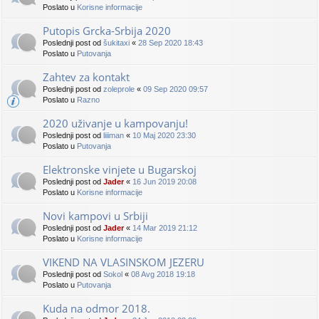
Poslato u
Korisne informacije
Putopis Grcka-Srbija 2020
Poslednji post od
šukitaxi
«
28 Sep 2020 18:43
Poslato u
Putovanja
Zahtev za kontakt
Poslednji post od
zoleprole
«
09 Sep 2020 09:57
Poslato u
Razno
2020 uživanje u kampovanju!
Poslednji post od
liiiman
«
10 Maj 2020 23:30
Poslato u
Putovanja
Elektronske vinjete u Bugarskoj
Poslednji post od
Jader
«
16 Jun 2019 20:08
Poslato u
Korisne informacije
Novi kampovi u Srbiji
Poslednji post od
Jader
«
14 Mar 2019 21:12
Poslato u
Korisne informacije
VIKEND NA VLASINSKOM JEZERU
Poslednji post od
Sokol
«
08 Avg 2018 19:18
Poslato u
Putovanja
Kuda na odmor 2018.