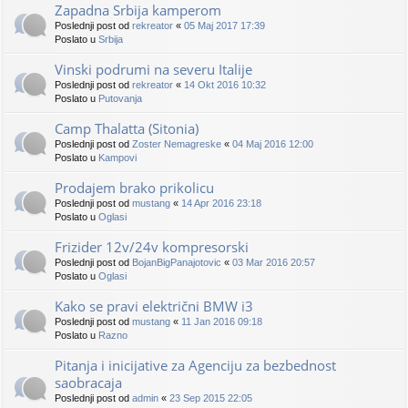
Zapadna Srbija kamperom
Poslednji post od
rekreator
«
05 Maj 2017 17:39
Poslato u
Srbija
Vinski podrumi na severu Italije
Poslednji post od
rekreator
«
14 Okt 2016 10:32
Poslato u
Putovanja
Camp Thalatta (Sitonia)
Poslednji post od
Zoster Nemagreske
«
04 Maj 2016 12:00
Poslato u
Kampovi
Prodajem brako prikolicu
Poslednji post od
mustang
«
14 Apr 2016 23:18
Poslato u
Oglasi
Frizider 12v/24v kompresorski
Poslednji post od
BojanBigPanajotovic
«
03 Mar 2016 20:57
Poslato u
Oglasi
Kako se pravi električni BMW i3
Poslednji post od
mustang
«
11 Jan 2016 09:18
Poslato u
Razno
Pitanja i inicijative za Agenciju za bezbednost
saobracaja
Poslednji post od
admin
«
23 Sep 2015 22:05