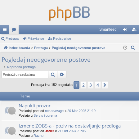
Smartfeed
rzi
Pretraga
or
Prijavite se
Registruj se
rij
eg
P
lin
Index boarda
u
Pretraga
Pogledaj neodgovorene postove
av
ist
r
ko
mi
ite
ruj
Pogledaj neodgovorene postove
e
vi
se
se
Napredna pretraga
t
Pretraga
Napredna pretraga
r
a
2
3
4
1
Sledeća
Pretraga ima 152 pogodaka
g
a
Teme
Napukli prozor
Poslednji post od
nesasavage
«
20 Mar 2025 21:19
Poslato u
Servis i oprema
Izmene ZOBS-a - poziv na dostavljanje predloga
Poslednji post od
Jader
«
21 Okt 2024 21:05
Poslato u
Razno