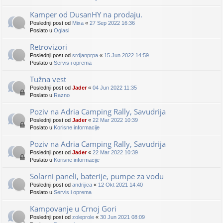
Kamper od DusanHY na prodaju.
Poslednji post od
Mixa
«
27 Sep 2022 16:36
Poslato u
Oglasi
Retrovizori
Poslednji post od
srdjanprpa
«
15 Jun 2022 14:59
Poslato u
Servis i oprema
Tužna vest
Poslednji post od
Jader
«
04 Jun 2022 11:35
Poslato u
Razno
Poziv na Adria Camping Rally, Savudrija
Poslednji post od
Jader
«
22 Mar 2022 10:39
Poslato u
Korisne informacije
Poziv na Adria Camping Rally, Savudrija
Poslednji post od
Jader
«
22 Mar 2022 10:39
Poslato u
Korisne informacije
Solarni paneli, baterije, pumpe za vodu
Poslednji post od
andrijica
«
12 Okt 2021 14:40
Poslato u
Servis i oprema
Kampovanje u Crnoj Gori
Poslednji post od
zoleprole
«
30 Jun 2021 08:09