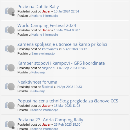
Poziv na Dahlie Rally
Poslednji post od
Jader
«
10 Jul 2024 22:34
Poslato u
Korisne informacije
World Camping Festival 2024
Poslednji post od
Jader
«
16 Maj 2024 00:07
Poslato u
Korisne informacije
Zamena spoljašnje utičnice na kamp prikolici
Poslednji post od
karavanms
«
05 Apr 2024 13:12
Poslato u
Sam svoj majstor
Kamper stopovi i kampovi - GPS koordinate
Poslednji post od
Vlajche71
«
07 Sep 2023 16:45
Poslato u
Putovanja
Neaktivnost foruma
Poslednji post od
šukitaxi
«
14 Apr 2023 10:33
Poslato u
Putovanja
Popust na cenu tehničkog pregleda za članove CCS
Poslednji post od
Jader
«
15 Mar 2023 11:08
Poslato u
Korisne informacije
Poziv na 23. Adria Camping Rally
Poslednji post od
Jader
«
25 Feb 2023 15:30
Poslato u
Korisne informacije