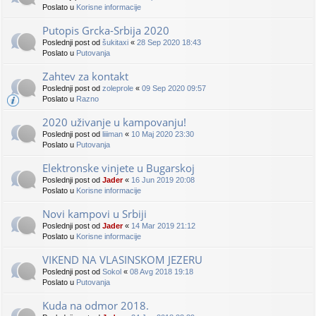
Poslato u
Korisne informacije
Putopis Grcka-Srbija 2020
Poslednji post od
šukitaxi
«
28 Sep 2020 18:43
Poslato u
Putovanja
Zahtev za kontakt
Poslednji post od
zoleprole
«
09 Sep 2020 09:57
Poslato u
Razno
2020 uživanje u kampovanju!
Poslednji post od
liiiman
«
10 Maj 2020 23:30
Poslato u
Putovanja
Elektronske vinjete u Bugarskoj
Poslednji post od
Jader
«
16 Jun 2019 20:08
Poslato u
Korisne informacije
Novi kampovi u Srbiji
Poslednji post od
Jader
«
14 Mar 2019 21:12
Poslato u
Korisne informacije
VIKEND NA VLASINSKOM JEZERU
Poslednji post od
Sokol
«
08 Avg 2018 19:18
Poslato u
Putovanja
Kuda na odmor 2018.