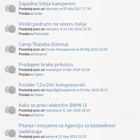
Zapadna Srbija kamperom
Poslednji post od
rekreator
«
05 Maj 2017 17:39
Poslato u
Srbija
Vinski podrumi na severu Italije
Poslednji post od
rekreator
«
14 Okt 2016 10:32
Poslato u
Putovanja
Camp Thalatta (Sitonia)
Poslednji post od
Zoster Nemagreske
«
04 Maj 2016 12:00
Poslato u
Kampovi
Prodajem brako prikolicu
Poslednji post od
mustang
«
14 Apr 2016 23:18
Poslato u
Oglasi
Frizider 12v/24v kompresorski
Poslednji post od
BojanBigPanajotovic
«
03 Mar 2016 20:57
Poslato u
Oglasi
Kako se pravi električni BMW i3
Poslednji post od
mustang
«
11 Jan 2016 09:18
Poslato u
Razno
Pitanja i inicijative za Agenciju za bezbednost
saobracaja
Poslednji post od
admin
«
23 Sep 2015 22:05