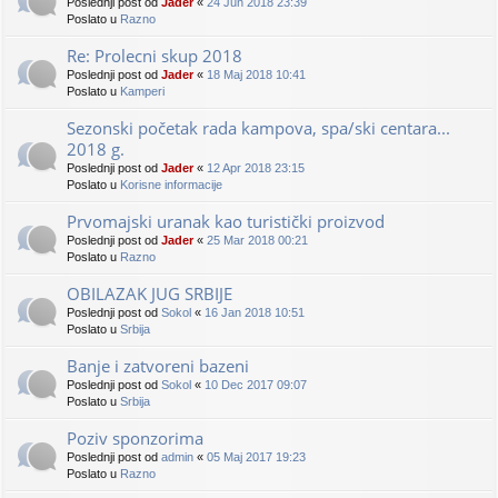
Poslednji post od
Jader
«
24 Jun 2018 23:39
Poslato u
Razno
Re: Prolecni skup 2018
Poslednji post od
Jader
«
18 Maj 2018 10:41
Poslato u
Kamperi
Sezonski početak rada kampova, spa/ski centara...
2018 g.
Poslednji post od
Jader
«
12 Apr 2018 23:15
Poslato u
Korisne informacije
Prvomajski uranak kao turistički proizvod
Poslednji post od
Jader
«
25 Mar 2018 00:21
Poslato u
Razno
OBILAZAK JUG SRBIJE
Poslednji post od
Sokol
«
16 Jan 2018 10:51
Poslato u
Srbija
Banje i zatvoreni bazeni
Poslednji post od
Sokol
«
10 Dec 2017 09:07
Poslato u
Srbija
Poziv sponzorima
Poslednji post od
admin
«
05 Maj 2017 19:23
Poslato u
Razno