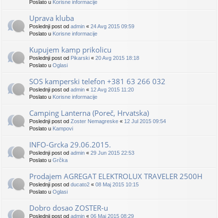
Poslato u
Korisne informacije
Uprava kluba
Poslednji post od
admin
«
24 Avg 2015 09:59
Poslato u
Korisne informacije
Kupujem kamp prikolicu
Poslednji post od
Pikarski
«
20 Avg 2015 18:18
Poslato u
Oglasi
SOS kamperski telefon +381 63 266 032
Poslednji post od
admin
«
12 Avg 2015 11:20
Poslato u
Korisne informacije
Camping Lanterna (Poreč, Hrvatska)
Poslednji post od
Zoster Nemagreske
«
12 Jul 2015 09:54
Poslato u
Kampovi
INFO-Grcka 29.06.2015.
Poslednji post od
admin
«
29 Jun 2015 22:53
Poslato u
Grčka
Prodajem AGREGAT ELEKTROLUX TRAVELER 2500H
Poslednji post od
ducato2
«
08 Maj 2015 10:15
Poslato u
Oglasi
Dobro dosao ZOSTER-u
Poslednji post od
admin
«
06 Maj 2015 08:29