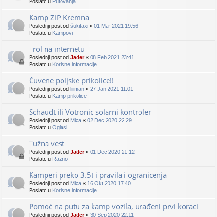
Poslato u
Putovanja
Kamp ZIP Kremna
Poslednji post od
šukitaxi
«
01 Mar 2021 19:56
Poslato u
Kampovi
Trol na internetu
Poslednji post od
Jader
«
08 Feb 2021 23:41
Poslato u
Korisne informacije
Čuvene poljske prikolice!!
Poslednji post od
liiiman
«
27 Jan 2021 11:01
Poslato u
Kamp prikolice
Schaudt ili Votronic solarni kontroler
Poslednji post od
Mixa
«
02 Dec 2020 22:29
Poslato u
Oglasi
Tužna vest
Poslednji post od
Jader
«
01 Dec 2020 21:12
Poslato u
Razno
Kamperi preko 3.5t i pravila i ogranicenja
Poslednji post od
Mixa
«
16 Okt 2020 17:40
Poslato u
Korisne informacije
Pomoć na putu za kamp vozila, urađeni prvi koraci
Poslednji post od
Jader
«
30 Sep 2020 22:11