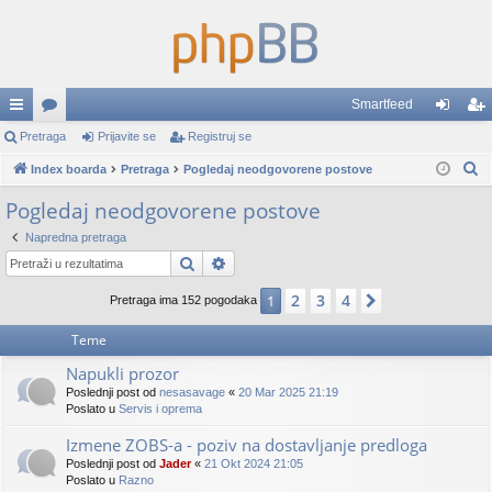
Smartfeed
rzi
Pretraga
or
Prijavite se
Registruj se
rij
eg
P
lin
Index boarda
u
Pretraga
Pogledaj neodgovorene postove
av
ist
r
ko
mi
ite
ruj
Pogledaj neodgovorene postove
e
vi
se
se
Napredna pretraga
t
Pretraga
Napredna pretraga
r
a
2
3
4
1
Sledeća
Pretraga ima 152 pogodaka
g
a
Teme
Napukli prozor
Poslednji post od
nesasavage
«
20 Mar 2025 21:19
Poslato u
Servis i oprema
Izmene ZOBS-a - poziv na dostavljanje predloga
Poslednji post od
Jader
«
21 Okt 2024 21:05
Poslato u
Razno