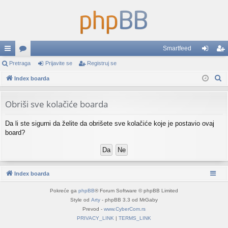
Smartfeed
rzi
Pretraga
or
Prijavite se
Registruj se
rij
eg
P
lin
Index boarda
u
av
ist
r
ko
mi
ite
ruj
e
Obriši sve kolačiće boarda
vi
se
se
t
Da li ste sigurni da želite da obrišete sve kolačiće koje je postavio ovaj
r
board?
a
g
a
Index boarda
Pokreće ga
phpBB
® Forum Software © phpBB Limited
Style od
Arty
- phpBB 3.3 od MrGaby
Prevod -
www.CyberCom.rs
PRIVACY_LINK
|
TERMS_LINK