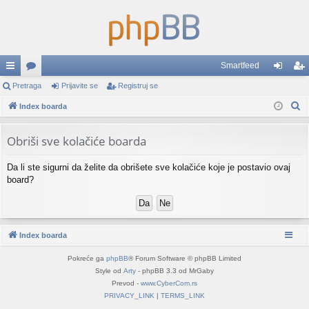
Smartfeed
rzi
Pretraga
or
Prijavite se
Registruj se
rij
eg
P
lin
Index boarda
u
av
ist
r
ko
mi
ite
ruj
e
Obriši sve kolačiće boarda
vi
se
se
t
Da li ste sigurni da želite da obrišete sve kolačiće koje je postavio ovaj
r
board?
a
g
a
Index boarda
Pokreće ga
phpBB
® Forum Software © phpBB Limited
Style od
Arty
- phpBB 3.3 od MrGaby
Prevod -
www.CyberCom.rs
PRIVACY_LINK
|
TERMS_LINK