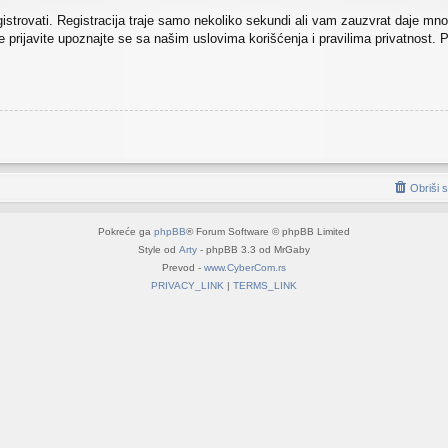
egistrovati. Registracija traje samo nekoliko sekundi ali vam zauzvrat daje m
prijavite upoznajte se sa našim uslovima korišćenja i pravilima privatnost. Po
Obriši 
Pokreće ga
phpBB
® Forum Software © phpBB Limited
Style od
Arty
- phpBB 3.3 od MrGaby
Prevod -
www.CyberCom.rs
PRIVACY_LINK
|
TERMS_LINK