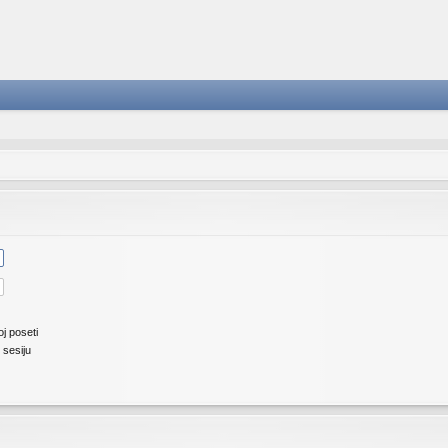
j poseti
 sesiju