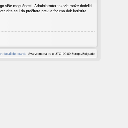
nogo više mogućnosti. Administrator takođe može dodeliti
trudite se i da pročitate pravila foruma dok koristite
sve kolačiće boarda
Sva vremena su u UTC+02:00 Europe/Belgrade