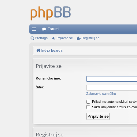
Forumi
rzi
Pretraga
Prijavite se
Registruj se
lin
Index boarda
ko
Prijavite se
vi
Korisničko ime:
Šifra:
Zaboravio sam šifru
Prijavi me automatski pri svako
Sakrij moj online status za ovu
Registruj se