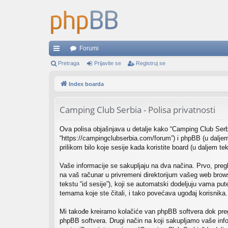
Forumi
rzi
Pretraga
Prijavite se
Registruj se
lin
Index boarda
ko
Camping Club Serbia - Polisa privatnosti
vi
Ova polisa objašnjava u detalje kako “Camping Club Serb
“https://campingclubserbia.com/forum”) i phpBB (u daljem
prilikom bilo koje sesije kada koristite board (u daljem te
Vaše informacije se sakupljaju na dva načina. Prvo, pregl
na vaš računar u privremeni direktorijum vašeg web browse
tekstu “id sesije”), koji se automatski dodeljuju vama pu
temama koje ste čitali, i tako povećava ugođaj korisnika.
Mi takođe kreiramo kolačiće van phpBB softvera dok pre
phpBB softvera. Drugi način na koji sakupljamo vaše info