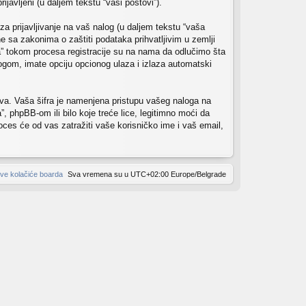
ijavljeni (u daljem tekstu “vaši postovi”).
za prijavljivanje na vaš nalog (u daljem tekstu “vaša
e sa zakonima o zaštiti podataka prihvatljivim u zemlji
a” tokom procesa registracije su na nama da odlučimo šta
logom, imate opciju opcionog ulaza i izlaza automatski
jtova. Vaša šifra je namenjena pristupu vašeg naloga na
 phpBB-om ili bilo koje treće lice, legitimno moći da
roces će od vas zatražiti vaše korisničko ime i vaš email,
sve kolačiće boarda
Sva vremena su u UTC+02:00 Europe/Belgrade