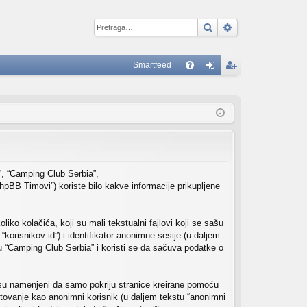
Pretraga
Napredna pretr
Smartfeed
B
FA
rij
eg
Q
av
ist
ite
ruj
se
se
”, “Camping Club Serbia”,
hpBB Timovi”) koriste bilo kakve informacije prikupljene
ko kolačića, koji su mali tekstualni fajlovi koji se sašu
korisnikov id”) i identifikator anonimne sesije (u daljem
ru “Camping Club Serbia” i koristi se da sačuva podatke o
su namenjeni da samo pokriju stranice kreirane pomoću
stovanje kao anonimni korisnik (u daljem tekstu “anonimni