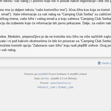
 tekstu “vaš nalog”) i postovi koje ste vi poslali nakon registracije i dok ste pr
o ime (u daljem tekstu “vaše korisničko ime”), lična šifra kou koja se koristi 
vaš email”). Vaše informacije za vaš nalog na “Camping Club Serbia” su zaštićen
sničkog imena, vaše šifre i vašeg email-a a koju zahteva “Camping Club Serbi
iju da izaberete koje će informacije biti javno prikazane. Dalje, sa vašim na
na. Međutim, preporučljivo je da ne koristite istu šifru na više različitih sa
ate i ni pod kakvim okolnostima će bilo ko povezan sa “Camping Club Serbia”,
 možete koristiti opciju “Zaboravio sam šifru” koju nudi phpBB softver. Ovaj p
e vaš nalog.
Obriši 
Pokreće ga
phpBB
® Forum Software © phpBB Limited
Style od
Arty
- phpBB 3.3 od MrGaby
Prevod -
www.CyberCom.rs
PRIVACY_LINK
|
TERMS_LINK