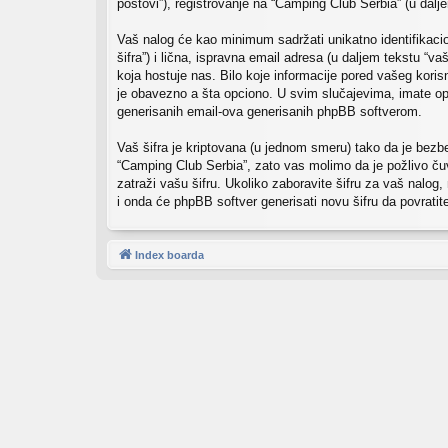
postovi”), registrovanje na “Camping Club Serbia” (u daljem
Vaš nalog će kao minimum sadržati unikatno identifikacion
šifra”) i lična, ispravna email adresa (u daljem tekstu “
koja hostuje nas. Bilo koje informacije pored vašeg kori
je obavezno a šta opciono. U svim slučajevima, imate opc
generisanih email-ova generisanih phpBB softverom.
Vaš šifra je kriptovana (u jednom smeru) tako da je bezbed
“Camping Club Serbia”, zato vas molimo da je požlivo čuv
zatraži vašu šifru. Ukoliko zaboravite šifru za vaš nalog,
i onda će phpBB softver generisati novu šifru da povratit
Index boarda