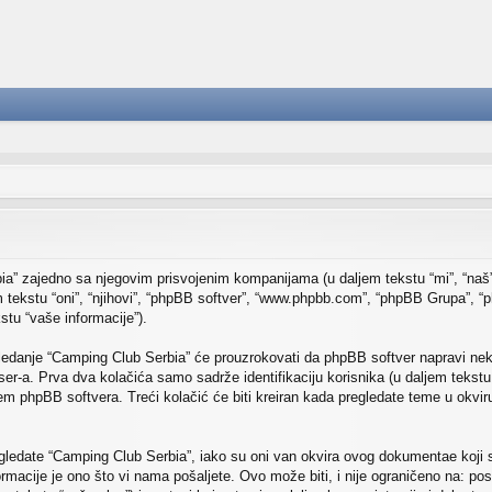
ia” zajedno sa njegovim prisvojenim kompanijama (u daljem tekstu “mi”, “naš
 tekstu “oni”, “njihovi”, “phpBB softver”, “www.phpbb.com”, “phpBB Grupa”, “p
kstu “vaše informacije”).
edanje “Camping Club Serbia” će prouzrokovati da phpBB softver napravi nekoli
r-a. Prva dva kolačića samo sadrže identifikaciju korisnika (u daljem tekstu “
tem phpBB softvera. Treći kolačić će biti kreiran kada pregledate teme u okvi
gledate “Camping Club Serbia”, iako su oni van okvira ovog dokumentae koji 
rmacije je ono što vi nama pošaljete. Ovo može biti, i nije ograničeno na: po