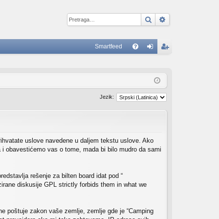
Pretraga
Napredna pretr
Smartfeed
B
FA
rij
eg
Q
av
ist
ite
ruj
Jezik:
se
se
prihvatate uslove navedene u daljem tekstu uslove. Ako
da i obavestićemo vas o tome, mada bi bilo mudro da sami
dstavlja rešenje za bilten board idat pod “
irane diskusije GPL strictly forbids them in what we
oji ne poštuje zakon vaše zemlje, zemlje gde je “Camping