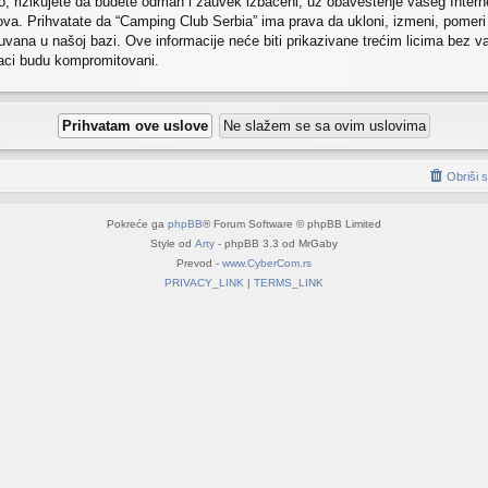
o, rizikujete da budete odmah i zauvek izbačeni, uz obaveštenje vašeg Inter
a. Prihvatate da “Camping Club Serbia” ima prava da ukloni, izmeni, pomeri il
uvana u našoj bazi. Ove informacije neće biti prikazivane trećim licima bez v
daci budu kompromitovani.
Obriši 
Pokreće ga
phpBB
® Forum Software © phpBB Limited
Style od
Arty
- phpBB 3.3 od MrGaby
Prevod -
www.CyberCom.rs
PRIVACY_LINK
|
TERMS_LINK