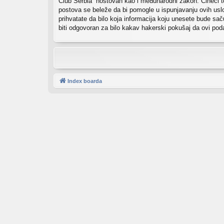
Club Serbia” hostovan kao i međunarodni zakon. Čineći t
postova se beleže da bi pomogle u ispunjavanju ovih uslov
prihvatate da bilo koja informacija koju unesete bude sač
biti odgovoran za bilo kakav hakerski pokušaj da ovi po
Index boarda