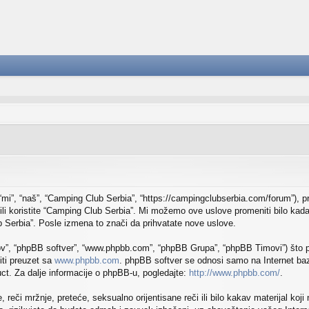
mi”, “naš”, “Camping Club Serbia”, “https://campingclubserbia.com/forum”), 
/ili koristite “Camping Club Serbia”. Mi možemo ove uslove promeniti bilo ka
b Serbia”. Posle izmena to znači da prihvatate nove uslove.
v”, “phpBB softver”, “www.phpbb.com”, “phpBB Grupa”, “phpBB Timovi”) što pre
iti preuzet sa
www.phpbb.com
. phpBB softver se odnosi samo na Internet baz
uct. Za dalje informacije o phpBB-u, pogledajte:
http://www.phpbb.com/
.
e, reči mržnje, preteće, seksualno orijentisane reči ili bilo kakav materijal k