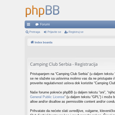
Forumi
rzi
Pretraga
Prijavite se
Registruj se
lin
Index boarda
ko
vi
Camping Club Serbia - Registracija
Pristupanjem na “Camping Club Serbia” (u daljem tekstu “
se ne slažete sa uslovima molimo vas da ne pristupate i
proverite regulativnost uslova dok koristite “Camping Clu
Naše forume pokreće phpBB (u daljem tekstu “oni”, “njiho
General Public License
” (u daljem tekstu “GPL”) i može b
allow and/or disallow as permissible content and/or cond
Prihvatate da nećete slati uvredljive, vulgarne, kleveničk