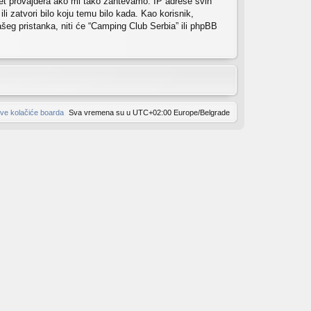
net provajdera ako mi tako zahtevamo. IP adrese svih
i zatvori bilo koju temu bilo kada. Kao korisnik,
ašeg pristanka, niti će “Camping Club Serbia” ili phpBB
sve kolačiće boarda
Sva vremena su u UTC+02:00 Europe/Belgrade