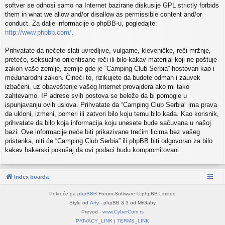
softver se odnosi samo na Internet bazirane diskusije GPL strictly forbids
them in what we allow and/or disallow as permissible content and/or
conduct. Za dalje informacije o phpBB-u, pogledajte:
http://www.phpbb.com/
.
Prihvatate da nećete slati uvredljive, vulgarne, kleveničke, reči mržnje,
preteće, seksualno orijentisane reči ili bilo kakav materijal koji ne poštuje
zakon vaše zemlje, zemlje gde je “Camping Club Serbia” hostovan kao i
međunarodni zakon. Čineći to, rizikujete da budete odmah i zauvek
izbačeni, uz obaveštenje vašeg Internet provajdera ako mi tako
zahtevamo. IP adrese svih postova se beleže da bi pomogle u
ispunjavanju ovih uslova. Prihvatate da “Camping Club Serbia” ima prava
da ukloni, izmeni, pomeri ili zatvori bilo koju temu bilo kada. Kao korisnik,
prihvatate da bilo koja informacija koju unesete bude sačuvana u našoj
bazi. Ove informacije neće biti prikazivane trećim licima bez vašeg
pristanka, niti će “Camping Club Serbia” ili phpBB biti odgovoran za bilo
kakav hakerski pokušaj da ovi podaci budu kompromitovani.
Index boarda
Pokreće ga
phpBB
® Forum Software © phpBB Limited
Style od
Arty
- phpBB 3.3 od MrGaby
Prevod -
www.CyberCom.rs
PRIVACY_LINK
|
TERMS_LINK