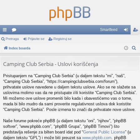
Smartfeed
rzi
Pretraga
or
Prijavite se
Registruj se
rij
eg
P
lin
Index boarda
u
av
ist
r
ko
mi
ite
ruj
e
Camping Club Serbia - Uslovi korišćenja
vi
se
se
t
Pristupanjem na “Camping Club Serbia” (u daljem tekstu “mi”, “naš”,
r
“Camping Club Serbia”, “https://campingclubserbia.com/forum”),
a
prihvatate uslove navedene u daljem tekstu uslove. Ako se ne slažete sa
g
uslovima molimo vas da ne pristupate i/ili koristite “Camping Club Serbia”.
a
Mi možemo ove uslove promeniti bilo kada i obavestićemo vas o tome,
mada bi bilo mudro da sami proverite regulativnost uslova dok koristite
“Camping Club Serbia”. Posle izmena to znači da prihvatate nove uslove.
Naše forume pokreće phpBB (u daljem tekstu “oni”, “njihov”, “phpBB
softver”, “www.phpbb.com”, “phpBB Grupa”, “phpBB Timovi”) što
predstavlja rešenje za bilten board idat pod “
General Public License
” (u
daljem tekstu “GPL”) i može biti preuzet sa
www.phpbb.com
. phpBB