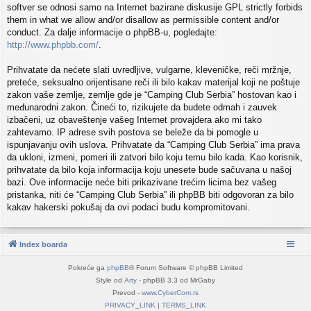
softver se odnosi samo na Internet bazirane diskusije GPL strictly forbids
them in what we allow and/or disallow as permissible content and/or
conduct. Za dalje informacije o phpBB-u, pogledajte:
http://www.phpbb.com/
.
Prihvatate da nećete slati uvredljive, vulgarne, kleveničke, reči mržnje,
preteće, seksualno orijentisane reči ili bilo kakav materijal koji ne poštuje
zakon vaše zemlje, zemlje gde je “Camping Club Serbia” hostovan kao i
međunarodni zakon. Čineći to, rizikujete da budete odmah i zauvek
izbačeni, uz obaveštenje vašeg Internet provajdera ako mi tako
zahtevamo. IP adrese svih postova se beleže da bi pomogle u
ispunjavanju ovih uslova. Prihvatate da “Camping Club Serbia” ima prava
da ukloni, izmeni, pomeri ili zatvori bilo koju temu bilo kada. Kao korisnik,
prihvatate da bilo koja informacija koju unesete bude sačuvana u našoj
bazi. Ove informacije neće biti prikazivane trećim licima bez vašeg
pristanka, niti će “Camping Club Serbia” ili phpBB biti odgovoran za bilo
kakav hakerski pokušaj da ovi podaci budu kompromitovani.
Index boarda
Pokreće ga
phpBB
® Forum Software © phpBB Limited
Style od
Arty
- phpBB 3.3 od MrGaby
Prevod -
www.CyberCom.rs
PRIVACY_LINK
|
TERMS_LINK