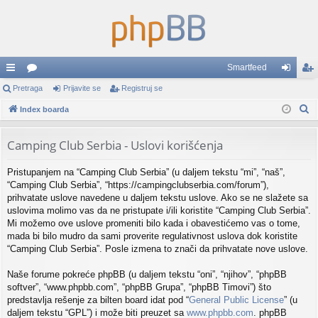
Smartfeed
rzi
Pretraga
or
Prijavite se
Registruj se
rij
eg
P
lin
Index boarda
u
av
ist
r
ko
mi
ite
ruj
e
Camping Club Serbia - Uslovi korišćenja
vi
se
se
t
Pristupanjem na “Camping Club Serbia” (u daljem tekstu “mi”, “naš”,
r
“Camping Club Serbia”, “https://campingclubserbia.com/forum”),
a
prihvatate uslove navedene u daljem tekstu uslove. Ako se ne slažete sa
g
uslovima molimo vas da ne pristupate i/ili koristite “Camping Club Serbia”.
a
Mi možemo ove uslove promeniti bilo kada i obavestićemo vas o tome,
mada bi bilo mudro da sami proverite regulativnost uslova dok koristite
“Camping Club Serbia”. Posle izmena to znači da prihvatate nove uslove.
Naše forume pokreće phpBB (u daljem tekstu “oni”, “njihov”, “phpBB
softver”, “www.phpbb.com”, “phpBB Grupa”, “phpBB Timovi”) što
predstavlja rešenje za bilten board idat pod “
General Public License
” (u
daljem tekstu “GPL”) i može biti preuzet sa
www.phpbb.com
. phpBB