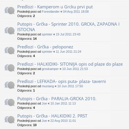
Predlozi - Kamperom u Grcku prvi put
Poslednji post od
Forestlander
«
04 Avg 2011 18:08
Odgovora:
2
Putopis - Grčka - Sprinter 2010. GRCKA, ZAPADNA I
ISTOCNA
Poslednji post od
sprinter
«
15 Jul 2011 23:43
Odgovora:
14
Predlozi - Grčka - peloponez
Poslednji post od
sprinter
«
11 Jun 2011 21:24
Odgovora:
4
Predlozi - HALKIDIKI- SITONIJA opis od plaze do plaze
Poslednji post od
groskamper
«
10 Jun 2011 21:53
Odgovora:
2
Predlozi - LEFKADA- opis puta- plaza- taverni
Poslednji post od
mustang
«
10 Jun 2011 17:50
Odgovora:
1
Putopis - Grčka - PARALIA-GRCKA 2010.
Poslednji post od
Joe
«
10 Jan 2011 11:13
Odgovora:
4
Putopis - Grčka - HALKIDIKI 2. PRST
Poslednji post od
Joe
«
22 Avg 2010 11:01
Odgovora:
10