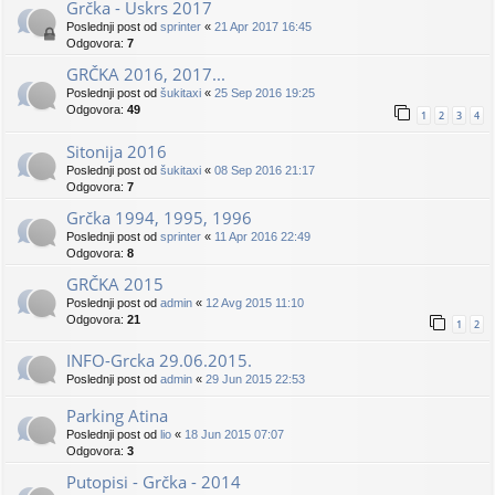
Grčka - Uskrs 2017
Poslednji post od
sprinter
«
21 Apr 2017 16:45
Odgovora:
7
GRČKA 2016, 2017...
Poslednji post od
šukitaxi
«
25 Sep 2016 19:25
Odgovora:
49
1
2
3
4
Sitonija 2016
Poslednji post od
šukitaxi
«
08 Sep 2016 21:17
Odgovora:
7
Grčka 1994, 1995, 1996
Poslednji post od
sprinter
«
11 Apr 2016 22:49
Odgovora:
8
GRČKA 2015
Poslednji post od
admin
«
12 Avg 2015 11:10
Odgovora:
21
1
2
INFO-Grcka 29.06.2015.
Poslednji post od
admin
«
29 Jun 2015 22:53
Parking Atina
Poslednji post od
lio
«
18 Jun 2015 07:07
Odgovora:
3
Putopisi - Grčka - 2014