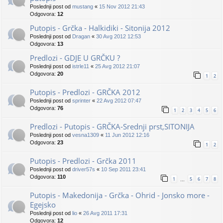
Poslednji post od
mustang
«
15 Nov 2012 21:43
Odgovora:
12
Putopis - Grčka - Halkidiki - Sitonija 2012
Poslednji post od
Dragan
«
30 Avg 2012 12:53
Odgovora:
13
Predlozi - GDJE U GRČKU ?
Poslednji post od
istrle11
«
25 Avg 2012 21:07
Odgovora:
20
1
2
Putopis - Predlozi - GRČKA 2012
Poslednji post od
sprinter
«
22 Avg 2012 07:47
Odgovora:
76
1
2
3
4
5
6
Predlozi - Putopis - GRČKA-Srednji prst,SITONIJA
Poslednji post od
vesna1309
«
11 Jun 2012 12:16
Odgovora:
23
1
2
Putopis - Predlozi - Grčka 2011
Poslednji post od
driver57s
«
10 Sep 2011 23:41
Odgovora:
110
1
5
6
7
8
…
Putopis - Makedonija - Grčka - Ohrid - Jonsko more -
Egejsko
Poslednji post od
lio
«
26 Avg 2011 17:31
Odgovora:
12