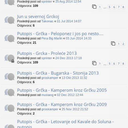
Poslednji post od
sprinter
«
25 Avg 2014 12:54
Odgovora:
109
1
5
6
7
8
…
Jun u severnoj Grckoj
Poslednji post od
Takonac
«
01 Jul 2014 14:07
Odgovora:
6
Putopis - Grčka - Peloponez i jos po nesto....
Poslednji post od
Pera Big Marlin
«
03 Jun 2014 14:33
Odgovora:
21
1
2
Putopis - Grcka - Proleće 2013
Poslednji post od
sprinter
«
24 Dec 2013 17:18
Odgovora:
109
1
5
6
7
8
…
Putopis - Grčka - Bugarska - Sitonija 2013
Poslednji post od
groskamper
«
13 Okt 2013 11:32
Odgovora:
6
Putopis - Grčka - Kamperom kroz Grčku 2005
Poslednji post od
mustang
«
02 Dec 2012 12:44
Putopis - Grčka - Kamperom kroz Grčku 2009
Poslednji post od
groskamper
«
25 Nov 2012 21:52
Odgovora:
2
Putopis - Grčka - Letovanje od Kavale do Soluna -
putopis