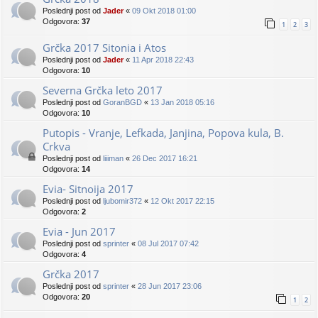
Poslednji post od
Jader
«
09 Okt 2018 01:00
Odgovora:
37
1
2
3
Grčka 2017 Sitonia i Atos
Poslednji post od
Jader
«
11 Apr 2018 22:43
Odgovora:
10
Severna Grčka leto 2017
Poslednji post od
GoranBGD
«
13 Jan 2018 05:16
Odgovora:
10
Putopis - Vranje, Lefkada, Janjina, Popova kula, B.
Crkva
Poslednji post od
liiiman
«
26 Dec 2017 16:21
Odgovora:
14
Evia- Sitnoija 2017
Poslednji post od
ljubomir372
«
12 Okt 2017 22:15
Odgovora:
2
Evia - Jun 2017
Poslednji post od
sprinter
«
08 Jul 2017 07:42
Odgovora:
4
Grčka 2017
Poslednji post od
sprinter
«
28 Jun 2017 23:06
Odgovora:
20
1
2