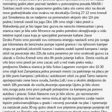
normalnoj godini,elem poznati tandem u putovanjima posada Miki56 i
Sukitaxi,resili smo da zapocnemo godinu tako sto cemo otici na docek
nove godine(nikada vise ovakvu ne docekali)u Grckoj.27.12 smo krenuli
put Smedereva da se nadjemo sa pomenutom ekipom oko 11h pre
podne,i krenuli veseli ka jugu.Oko 18h smo stigli i lako presli u
Makedoniju,put je bio lagan bez guzve,ne narocito interesantan i prva
stanica nam je bila selo Mrzence na preko potrebno okrepljivanje u vidu
teletine ispod casa koja je specijalitet pomenute kafane Javor
Dzoko.Posto smo povratili svu istrosenu energiju nastavili smo jos svega
par kilometara do benzinske pumpe ispred granice i na njihovom kamper
stopu se parkirali,iskoristili tuseve i toalete,sedeli ispred kampera i ranije
otisli na povecerje oko 22h,da sutra poranimo jer smo ocekivali guzvu za
ulazak u Grcku.Krenuli smo oko 8h posle jutarnje kafice. Dosta vozila,ali
vrlo brzo smo presli jer smo zacas usli u red malo preko reda,i
predjosmo.Sledeca stanica je bila Solun.Laganom voznjom oko 10.30
smo stigli kod Zampetasa,jedva pronasli mesto za parkiranje na placu jer
je bilo puno kampera i prikolica,i autobusom otisli za grad.Tamo naravno
opstepoznato zene hoce svuda,Jumbo,Lidl,i sve u okolini obidjosmo do
nekih 18h,povratak do vozila,druzenje,spavanje.Ujutru je bilo skoro
isto,ovoga puta smo prvo pokupili potrepstine za kampere,pa ponovo
autobus i pravac Solun.Naravno sve je bilo slicno ,po raznoraznim
sopinzima(kao da kod nas nema nista,al ajd da ispunimo zzelje nasim
lepsim polovinama)klopa u gradu i vecernji povratak na plac i spremanje
za nastavak puta.30-og ujutru obavili sve pripreme praznjenje punjenje itd
i polazak za Paraliju gde smo imali organizovan docek nove godine.Oko