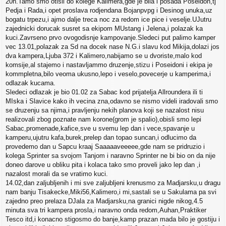
20h.Tamo smo otisli do kolege Kalimera,gde je bila i posada Poseidon,tj
Pedja i Rada,i opet proslava rodjendana Bojanpvpg i Desinog unuka,uz
bogatu trpezu,i ajmo dalje treca noc za redom ice pice i veselje.UJutru
zajednicki dorucak susret sa ekipom MUstang i Jelena,i polazak ka
kuci.Zavrseno prvo ovogodisnje kampovanje.Sledeci put palimo kamper
vec 13.01,polazak za Sd na docek nase N.G.i slavu kod Mikija,dolazi jos
dva kampera,Ljuba 372 i Kalimero,nabijamo se u dvoriste,malo kod
komsije,al stajemo i nastavljammo druzenje,stizu i Poseidoni i ekipa je
kommpletna,bilo veoma ukusno,lepo i veselo,povecerje u kamperima,i
odlazak kucama.
Sledeci odlazak je bio 01.02 za Sabac kod prijatelja Allroundera ili ti
MIska i Slavice kako ih vecina zna,odavno se nismo videli iradovali smo
se druzenju sa njima,i pravljenju nekih planova koji se nazalost nisu
realizovali zbog poznate nam korone(grom je spalio),obisli smo lepi
Sabac,promenade,kafice,sve u svemu lep dan i vece,spavanje u
kamperu,ujutru kafa,burek,prelep dan topao suncan,i odlucimo da
provedemo dan u Sapcu kraaj Saaaaaveeeee,gde nam se pridruzio i
kolega Sprinter sa svojom Tanjom i naravno Sprinter ne bi bio on da nije
doneo darove u obliku pita i kolaca tako smo proveli jako lep dan ,i
nazalost morali da se vratimo kuci.
14.02,dan zaljubljenih i mi sve zaljubljeni krenusmo za Madjarsku,u dragu
nam banju Tisakecke,Miki56,Kalimero,i mi,sastali se u Sakulama pa svi
zajedno preo prelaza DJala za Madjarsku,na granici nigde nikog,4.5
minuta sva tri kampera prosla,i naravno onda redom,Auhan,Praktiker
Tesco itd,i konacno stigosmo do banje,kamp prazan mada bilo je gostiju i