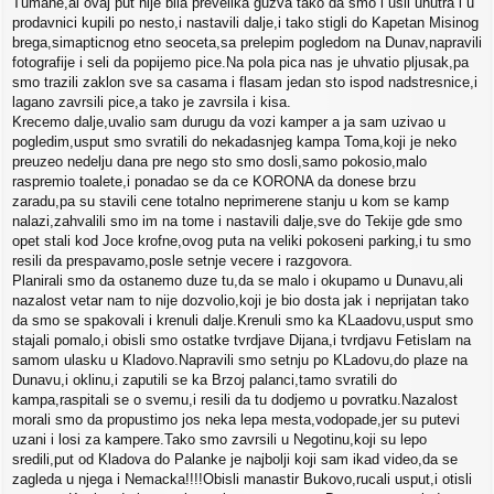
Tumane,al ovaj put nije bila prevelika guzva tako da smo i usli unutra i u
prodavnici kupili po nesto,i nastavili dalje,i tako stigli do Kapetan Misinog
brega,simapticnog etno seoceta,sa prelepim pogledom na Dunav,napravili
fotografije i seli da popijemo pice.Na pola pica nas je uhvatio pljusak,pa
smo trazili zaklon sve sa casama i flasam jedan sto ispod nadstresnice,i
lagano zavrsili pice,a tako je zavrsila i kisa.
Krecemo dalje,uvalio sam durugu da vozi kamper a ja sam uzivao u
pogledim,usput smo svratili do nekadasnjeg kampa Toma,koji je neko
preuzeo nedelju dana pre nego sto smo dosli,samo pokosio,malo
raspremio toalete,i ponadao se da ce KORONA da donese brzu
zaradu,pa su stavili cene totalno neprimerene stanju u kom se kamp
nalazi,zahvalili smo im na tome i nastavili dalje,sve do Tekije gde smo
opet stali kod Joce krofne,ovog puta na veliki pokoseni parking,i tu smo
resili da prespavamo,posle setnje vecere i razgovora.
Planirali smo da ostanemo duze tu,da se malo i okupamo u Dunavu,ali
nazalost vetar nam to nije dozvolio,koji je bio dosta jak i neprijatan tako
da smo se spakovali i krenuli dalje.Krenuli smo ka KLaadovu,usput smo
stajali pomalo,i obisli smo ostatke tvrdjave Dijana,i tvrdjavu Fetislam na
samom ulasku u Kladovo.Napravili smo setnju po KLadovu,do plaze na
Dunavu,i oklinu,i zaputili se ka Brzoj palanci,tamo svratili do
kampa,raspitali se o svemu,i resili da tu dodjemo u povratku.Nazalost
morali smo da propustimo jos neka lepa mesta,vodopade,jer su putevi
uzani i losi za kampere.Tako smo zavrsili u Negotinu,koji su lepo
sredili,put od Kladova do Palanke je najbolji koji sam ikad video,da se
zagleda u njega i Nemacka!!!!Obisli manastir Bukovo,rucali usput,i otisli