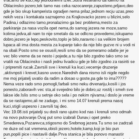
vracamo se kuci,lep jednodnevni izlet.Sutra resavamo da idemo na
Oblacinsko jezero,tek tamo nas ceka razocarenje,zapusteno,prljavo,deo
gde je bio skup kamperista ogradjen nema prilaz,jednom recju uzas,preo
nekih veza i kontakata saznajemo za Krajkovacko jezero u blizini,selo
Padina,i odlazimo tamo,pronalazimo ga bez problema,mesto za
parkiranje za nasa vozila opet nema,do samog jezera ne moze,samo
kolima jedva,ali nam to nije smetalo da se odlicno provedemo,iskupamo
dobro,jezero je lepo,peskovito,toplo je bilo,naravno i sa velikim brojem
lupaca ali ima dosta mesta za kupanje tako da nije bilo guzve ni u vodi ni
na obali.Posto smo se osusili,resili smo da se pomeramo odatle jer je
vec bilo vreme da se nesto i pojede,a tu nije bilo zgodno tako smo se
vratili na Oblacinsko i nasli jednu livadicu gde je bilo zgodno za rasiriti se
i pripremiti rucak.Zavrsili sve i krenuli ka kuci,vecernje druzenje
,aktivnpsti i krevet,kasno uvece.Narednih dana nismo isli nigde negdo
me moj prijatelj uvatio da radim a dosao u goste,pa gde to ima?????
Nema veze rado smo pomogli,farbali smo neku drvenariju,kosili i jos
ponesto,zaboravih vec sta,al svejedno bilo je dobro,uz rostilj i smeh sve
lakse ide.Islis smo u setnje oko sela i po nekim njivama,i doslo je vreme
da se rastajemo,ali ne zadugo, i mi smo 14.07 krenuli prema nasoj
kuci,stigli uspesno i zavrsili taj deo.
Vec 19.08.isti prijatelji su dosli rano ujutro kod nas i krenuli smo odmah
na novo putovanje.Ovaj put smo izabrali Dunav,i opet preko
Smedereva,Pozarevca,stigosmo do Srebrnog jezera.Tu smo se zadrzali
ne duze od sat vremena,obisli jezero,hotele,kamp,koji je bio pun
pun,popili pice i nastavili dalje.Prva stanica je bila ponovo manastir