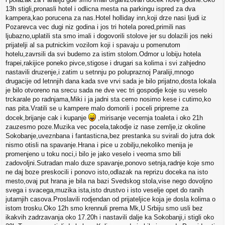
13h stigli,pronasli hotel i odlicna mesta na parkingu ispred za dva
kampera,kao porucena za nas.Hotel holliday inn,koji drze nasi ljudi iz
Pozarevca vec dugi niz godina i jos tri hotela pored,primili nas
ljubazno,uplatili sta smo imali i dogovorili stolove jer su dolazili jos neki
prijatelji al sa putnickim vozilom koji i spavaju u pomenutom
hotelu,zavrsili da svi budemo za istim stolom.Odmor u lobiju hotela
frapei,rakijice poneko pivce,stigose i drugari sa kolima i svi zahjedno
nastavili druzenje,i zatim u setnnju po polupraznoj Paraliji,mnogo
drugacije od letnnjih dana kada sve vrvi sada je bilo prijatno,dosta lokala
je bilo otvoreno na srecu sada ne dve vec tri gospodje koje su veselo
trckarale po radnjama,Miki i ja jadni sta cemo nosimo kese i cutimo,ko
nas pita.Vratili se u kampere malo domorili i poceli pripreme za
docek,brijanje cak i kupanje
,mirisanje vecernja toaleta i oko 21h
zauzesmo poze.Muzika vec pocela,takodje iz nase zemlje,iz okoline
Sokobanje,uveznbana i fantasticna,bez prestanka su svirali do jutra dok
nismo otisli na spavanje.Hrana i pice u zobilju,nekoliko menija je
promenjeno u toku noci,i bilo je jako veselo i veoma smo bili
zadovoljni.Sutradan malo duze spavanje,ponovo setnja,radnje koje smo
ne daj boze preskocili i ponovo isto,odlazak na reprizu doceka na isto
mesto,ovaj put hrana je bila na bazi Svedskog stola,vise nego dovoljno
svega i svacega,muzika ista,isto drustvo i isto veselje opet do ranih
jutarnjih casova.Proslavili rodjendan od prijateljice koja je dosla kolima o
istom trosku.Oko 12h smo krennuli prema Mk,U Srbiju smo usli bez
ikakvih zadrzavanja oko 17.20h i nastavili dalje ka Sokobanji,i stigli oko