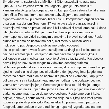
Smederevo na sastanak sa MikiIjem i Oljom,sacekali na auto putu
Ljubu372 i svi zajedno krenuli za Jagodinu,gde je i bio skup ili ti
kamperijada.Skup je bio organizovan u kampu Ruza vetrova koji drzi nas
clan Milos Francuz,kome se ponovo zahvaljujemo na predivno
organizovanom skupu,predivnoj hrani i picu i kompletnom organizacijom
u saradnji sa clanom Gorchom HY,koji je bio stub organizacije,zeljni
druzenja svi smo se proveli odlicno i bili zadovoljni,ostali smo cak 4 dana
hihih,hvala jos jednom.Bilo je i muzike i hrane pica veselo sve u
svemu,ponovo se videli sa drugim clanovima i proveli se odlicno.Posle
skupa resili smo da nastavimo dalje, Kalimero,Allrounobilader i
mi,krecemo put Despotovca,obilazimo prelep vodopad
Lisine,preskacemo vrelo Mlave,ostavljamo za drugi put,i odlazimo do
pecine Ceremosnja.Tu ostajemo da prespavamo na parkingu,koji je
velik,nocu prazan i odlcan za nocenje.Ujutru se javlja preko Facebooka
covek koji se bavi svim mogucim vidovima seoskog turizma,i
reklamiranja sela,i dolazi da se upoznamo,jako fin i prijatan covek koji je
ujedno i vodic ali u drugoj pecini,odlazimo do njegovog imanja gde ima
mesta za satore,moze da se napravi iza prikolice i kampere,i kupujemo
odlican ovciji sir i kackavalj,vracamo se i odlazimo u obilazak pecine,i
veoma smo zadovoljni jer je Ceremosnja prelepa,tu u blizini je i druga
pomenuta pecina ali i nju ostavljamo za neki drugi put,jer ako sve vidimo
sada necemo imati razlog da ponovo dodjemo!Posto smo popili kafe,
cajeve, sokove, i doruckovali,krecemo dalje na put,koji nas vodi preko
Kuceva i prelepih predela,do Majdanpeka.Tu pravimo malu pauzu da
fotogravisemo prelepe prizore rudnickog kopa koji izgleda fascinantno,i