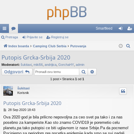
Smartfeed
rzi
Pretraga
or
Prijavite se
Registruj se
rij
eg
P
lin
Index boarda
u
Camping Club Serbia
Putovanja
av
ist
r
ko
mi
ite
ruj
Putopis Grcka-Srbija 2020
e
vi
se
se
Moderatori:
šukitaxi
,
miki56
,
andrijica
,
GorchaHY
,
admin
t
Pretraga
Napredna pretraga
Odgovori
r
a
1 post • Stranica
1
od
1
g
šukitaxi
a
Korisnik
Putopis Grcka-Srbija 2020
P
28 Sep 2020 18:43
o
Ova 2020 god je bila prilicno nepovoljna za ceo svet pa tako i za nas
s
posebno za kamperiste.Kao sto znamo COVID19 je poremetio celu
t
planetu,pa tako putopisi ce biti uglavnom iz nase Srbije.Pa da pocnemo!
Pocinjemo sa periodom pre pocetka epidemije,kada smo se svi nadali