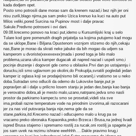
kada dodjem opet.
Posto smo potrosili dane morao sam da krenem nazad,i bez njih jer oni
nisu zurili,blago njima,pa sam preko Uzica krenuo ka kuci na auto put
Milos veliki,pored Surcina na Pupinov most i dalje pravac
Sakule.Predivno potroseni i ovi dani.
09.08.krecemo ponovo na kraci put,idemo u Kursumlijski kraj u selo
Tulare kod gore pomenutih dragih prijatelja sa kojima putujemo kad mogu
da se uklope,Bane i Biljana.Opustenom voznjom stizemo do njih,cekaju
nas,Bane je morao da skrati neke jabuke da bih mogao da udjem sa
kamperom u dvoriste(xexexexex)mada i pored toga je bilo malo
problema,uzana ulica kamper dugacak ali napred nazad i uspeli smo,i
pocinje druzenje i dogovori gde cemo u obilaske.Prvi dan po ustajannju i
dorucku,isli smo uglavnom po okolini,do Prokuplja,svratili pogledali jedan
kamper iz oglasa koji se prodaje(nismo bili ocarani),i vratismo se u neko
doba.Sutradan smo odlucili da odemo do Lukovske banje,put je
popravljen ali i dalje u prilicno losem stanju je jedan deo,banja kao banja
je verovatno dobra,ali je mesto malo,uzano,natrpano,jedva smo nasli
prostor da parkiramo kamper,tu smo se prosetali,videli sta sve
ima,probali razne temperature vode na prirodnim izvorima,ali razocarani
jer za nas vid putovanja banja nije,nema gde da se
stane,parkira,itd.Krecemo nazad i odlucujemo malo u krug pa se
vracamo preko obronaka Kopaonika,preko Brzeca i Brusa,na jednoj livadi
ispred Brusa stajemo i spremamo rostilj za rucak,oni rostilj ja spagete,jer
jos sam uvek na rezimu ishrane eeehhhh.....Dakle pravimo krug,i