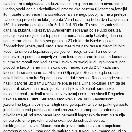
nazalost nije odgovarala za kozu,inace je higijena na extra nivou cisto
uredno,svaki cas su dezinfikovali prostor oko bazena tj.jezerceta,lezaljki
itd,mozete uneti vasu hranu,vodu,cena vise nego povoljna,imaju prelepe
Langose,u prevodu mekike,tako da Vam hrana i ne treba,dva Langosa za
150 din.sasvim dovoljno,kafa 3u1 ili 2u1 60 din..Tu smo se zadrzali tri
dana na kupanju i izlezavanju,vecernjim setnjama po selu,po delu za
pecanje,sve sredjeno tip top,papirica nema na zemlji.Cetvrtog dana se
pomerismo ali ne daleko,svega nekih 20-ak km.do Backe topole i
Zobnatickog jezera,nasli smo staro mesto za parkiranje u hladovini,blizu
vode,i tu smo se kupali,rostiljali,i jednom recju uzivali.Tu noc smo
prespavali,a posto su najavljivali kao kisu ranije smo krenuli ka kucama,i
tu smo se rastali vec kod jezera i svako ka svojoj kuci,uglavnom super
provod je bio.Bili smo mirni skoro ceo mesec sve do 27.7,kada smo
krenuli da se sretnemo sa Mikijem i Oljom,kod Rogacice gde su nas
cekali,isli smo preko Sapca Ljubovije i dalje sve do Rogacice,gde smo se
nasli i parkirali uz samu Drinu,Prelepa je reka Drina,pokusao sam da se
kupam,ali citav minut,malo je bila hladnjikava.Spremili smo neke
ruckice,klopali,i uzivali u suncu i izlezavanju dok smo slusali Rogacicu
kako se uliva u Drinu.Sutradan smo krenuli ka Tari i Zaovinskom
jezeru,fina lagana voznjica i stigli smo gore,parkirali se na parkingu posto
je zelenilo pored parkibga bilo prilicno zauzeto kamperima satorima i
prikolicama,ali mi smo nama lepo namestili logor,tako da nam nista nije
smetalo,tu smo proveli naredna dva i po dana,kupali se vozili
bicikle,pricali i uzivali.Moram reci da je vec tada guzva bila poprilicno
ogromna,auto nisi imao gde da parkiras,a ni u vodu nisi mogao da udjes