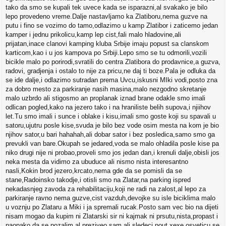
tako da smo se kupali tek uvece kada se isparazni,al svakako je bilo
lepo provedeno vreme.Dalje nastavljamo ka Zlatiboru,nema guzve na
putu i fino se vozimo do tamo,odlazimo u kamp Zlatibor i zaticemo jedan
kamper i jednu prikolicu,kamp lep cist,fali malo hladovine,ali
prijatan,inace clanovi kamping kluba Srbije imaju popust sa clanskom
karticom,kao i u jos kampova po Srbiji.Lepo smo se tu odmorili,vozili
bicikle malo po porirodi,svratili do centra Zlatibora do prodavnice,a guzva,
radovi, gradjenja i ostalo to nije za pricu,ne daj ti boze.Pala je odluka da
se ide dalje,i odlazimo sutradan prema Uvcu,iskusni MIki vodi,posto zna
za dobro mesto za parkiranje nasih masina,malo nezgodno skretanje
malo uzbrdo ali stigosmo an proplanak iznad brane odakle smo imali
odlican pogled,kako na jezero tako i na hraniliste belih supova,i njiihov
let.Tu smo imali i sunce i oblake i kisu,imali smo goste koji su spavali u
satoru,ujutru posle kise,svuda je bilo bez vode osim mesta na kom je bio
njihov sator,u bari hahahah,ali dobar sator i bez posledica,samo smo ga
prevukli van bare.Okupah se jedared,voda se malo ohladila posle kise pa
niko drugi nije ni probao,proveli smo jos jedan dan,i krenuli dalje,obisli jos
neka mesta da vidimo za ubuduce ali nismo nista interesantno
nasli,Kokin brod jezero,krcato,nema gde da se pomisli da se
stane,Radoinsko takodje,i otisli smo na Zlatar,na parking ispred
nekadasnjeg zavoda za rehabilitaciju,koji ne radi na zalost,al lepo za
parkiranje ravno nema guzve,cist vazduh,devojke su isle biciklima malo
u voznju po Zlataru a Miki i ja spremali rucak.Posto sam vec bio na dijeti
nisam mogao da kupim ni Zlatarski sir ni kajmak ni prsutu,nista,propast i
naopako,da se pozalim,al preziveo sam,ali sledeci pout xexe osveticu se