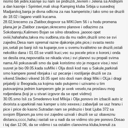
nismo bili jedini,kasnije su nam se pridruzili,Jevrem i Jelena sa Andrijom
a dan kasnije i Sprinteri,mali skup Kamping kluba Srbija u susednoj
Madjarskoj,banja je divna odlicna za nas kamperiste,i tako smo se druzili
do 18.02 i lagano vratili kucama.
28.02,krecemo za Zlatibor,dogovor sa MIKIJem 56 i u hodu promena
plana,jer je Zlatibor zavejan,okrecemo planove i odlazimo za
Sokobannju,Kalimero Bojan se silno obradova ,jaoooo opet
oviiii,hahahaha,takva mu sudbina,sta da mu radim,druzili smo se svi
zajedno,Desa nam spremal razne djakonije,pite,pice,i svasta nesto
jos,setali po banji isli na kupanje,sve u svemu kvalitetno se druzili,ostali
nekoliko dana i 01.03.se vratili kuci,vec su pocele price o koroni,i onda
se desila ona,nepovratila se nikada vise,i svi planovi su propali svima
nama.Ali pokusavalli smo da ipak koristimo sto je moguce vise,i novi
susret je bio 09.05.kada suMIki i Olja dosli kod nas u Sakule,parkirali
smo kampere pored ribnjaka i uz pecanje i rostiljanje druzili se za
vikend.Sledeci vikend 16.05 opet isto dosli nam dragi Miki i OLja i dragi
prijatelji iz Beograda,sa kojima rado putujemo i uzivamo u tim
putovanjima jednim kamperom gde je uvek veselo,na proslavu mog
rodjendana (koji je u stvari izgovor da se opet viidmo)
30.05.smo Isli za Smederevo kod MIkija i Olje,ponovo im izbacili auto iz
dvorista a uparkirali nas kamper u isto xexexe,i zabavljali se uuz hranu i
pice i price do kasno.Sutradan nam se pridruzio i brat Ljuba 372 sa
svojom Bljanom,pa smo svi zajedno uzivali i druzili se uz obaveznu
distancu,cccc,haha,i rastali se u nadi da se vidimo sto pre ponovo.Dosao
i taj dan 12.06, da se vidimo i sa ostalim clanovima kluba,krenuli za