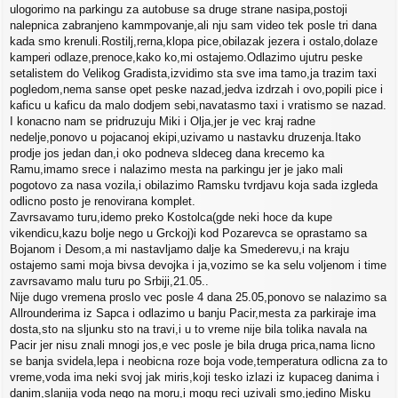
ulogorimo na parkingu za autobuse sa druge strane nasipa,postoji
nalepnica zabranjeno kammpovanje,ali nju sam video tek posle tri dana
kada smo krenuli.Rostilj,rerna,klopa pice,obilazak jezera i ostalo,dolaze
kamperi odlaze,prenoce,kako ko,mi ostajemo.Odlazimo ujutru peske
setalistem do Velikog Gradista,izvidimo sta sve ima tamo,ja trazim taxi
pogledom,nema sanse opet peske nazad,jedva izdrzah i ovo,popili pice i
kaficu u kaficu da malo dodjem sebi,navatasmo taxi i vratismo se nazad.
I konacno nam se pridruzuju Miki i Olja,jer je vec kraj radne
nedelje,ponovo u pojacanoj ekipi,uzivamo u nastavku druzenja.Itako
prodje jos jedan dan,i oko podneva sldeceg dana krecemo ka
Ramu,imamo srece i nalazimo mesta na parkingu jer je jako mali
pogotovo za nasa vozila,i obilazimo Ramsku tvrdjavu koja sada izgleda
odlicno posto je renovirana komplet.
Zavrsavamo turu,idemo preko Kostolca(gde neki hoce da kupe
vikendicu,kazu bolje nego u Grckoj)i kod Pozarevca se oprastamo sa
Bojanom i Desom,a mi nastavljamo dalje ka Smederevu,i na kraju
ostajemo sami moja bivsa devojka i ja,vozimo se ka selu voljenom i time
zavrsavamo malu turu po Srbiji,21.05..
Nije dugo vremena proslo vec posle 4 dana 25.05,ponovo se nalazimo sa
Allrounderima iz Sapca i odlazimo u banju Pacir,mesta za parkiraje ima
dosta,sto na sljunku sto na travi,i u to vreme nije bila tolika navala na
Pacir jer nisu znali mnogi jos,e vec posle je bila druga prica,nama licno
se banja svidela,lepa i neobicna roze boja vode,temperatura odlicna za to
vreme,voda ima neki svoj jak miris,koji tesko izlazi iz kupaceg danima i
danim,slanija voda nego na moru,i mogu reci uzivali smo,jedino Misku