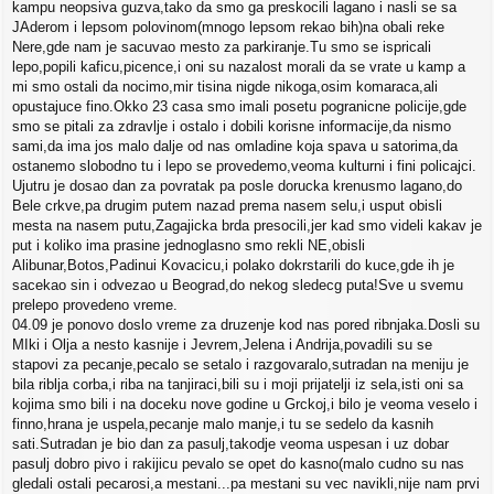
kampu neopsiva guzva,tako da smo ga preskocili lagano i nasli se sa
JAderom i lepsom polovinom(mnogo lepsom rekao bih)na obali reke
Nere,gde nam je sacuvao mesto za parkiranje.Tu smo se ispricali
lepo,popili kaficu,picence,i oni su nazalost morali da se vrate u kamp a
mi smo ostali da nocimo,mir tisina nigde nikoga,osim komaraca,ali
opustajuce fino.Okko 23 casa smo imali posetu pogranicne policije,gde
smo se pitali za zdravlje i ostalo i dobili korisne informacije,da nismo
sami,da ima jos malo dalje od nas omladine koja spava u satorima,da
ostanemo slobodno tu i lepo se provedemo,veoma kulturni i fini policajci.
Ujutru je dosao dan za povratak pa posle dorucka krenusmo lagano,do
Bele crkve,pa drugim putem nazad prema nasem selu,i usput obisli
mesta na nasem putu,Zagajicka brda presocili,jer kad smo videli kakav je
put i koliko ima prasine jednoglasno smo rekli NE,obisli
Alibunar,Botos,Padinui Kovacicu,i polako dokrstarili do kuce,gde ih je
sacekao sin i odvezao u Beograd,do nekog sledecg puta!Sve u svemu
prelepo provedeno vreme.
04.09 je ponovo doslo vreme za druzenje kod nas pored ribnjaka.Dosli su
MIki i Olja a nesto kasnije i Jevrem,Jelena i Andrija,povadili su se
stapovi za pecanje,pecalo se setalo i razgovaralo,sutradan na meniju je
bila riblja corba,i riba na tanjiraci,bili su i moji prijatelji iz sela,isti oni sa
kojima smo bili i na doceku nove godine u Grckoj,i bilo je veoma veselo i
finno,hrana je uspela,pecanje malo manje,i tu se sedelo da kasnih
sati.Sutradan je bio dan za pasulj,takodje veoma uspesan i uz dobar
pasulj dobro pivo i rakijicu pevalo se opet do kasno(malo cudno su nas
gledali ostali pecarosi,a mestani...pa mestani su vec navikli,nije nam prvi