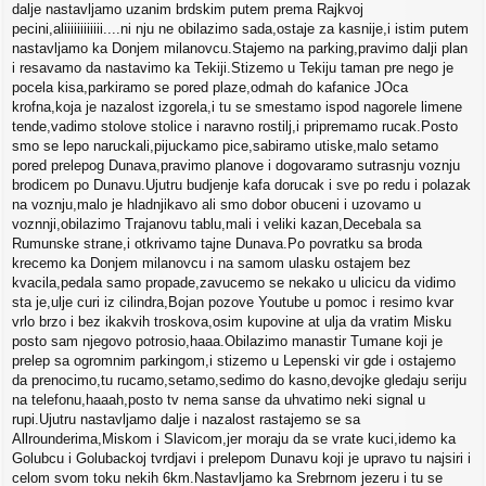
dalje nastavljamo uzanim brdskim putem prema Rajkvoj
pecini,aliiiiiiiiiiii....ni nju ne obilazimo sada,ostaje za kasnije,i istim putem
nastavljamo ka Donjem milanovcu.Stajemo na parking,pravimo dalji plan
i resavamo da nastavimo ka Tekiji.Stizemo u Tekiju taman pre nego je
pocela kisa,parkiramo se pored plaze,odmah do kafanice JOca
krofna,koja je nazalost izgorela,i tu se smestamo ispod nagorele limene
tende,vadimo stolove stolice i naravno rostilj,i pripremamo rucak.Posto
smo se lepo naruckali,pijuckamo pice,sabiramo utiske,malo setamo
pored prelepog Dunava,pravimo planove i dogovaramo sutrasnju voznju
brodicem po Dunavu.Ujutru budjenje kafa dorucak i sve po redu i polazak
na voznju,malo je hladnjikavo ali smo dobor obuceni i uzovamo u
voznnji,obilazimo Trajanovu tablu,mali i veliki kazan,Decebala sa
Rumunske strane,i otkrivamo tajne Dunava.Po povratku sa broda
krecemo ka Donjem milanovcu i na samom ulasku ostajem bez
kvacila,pedala samo propade,zavucemo se nekako u ulicicu da vidimo
sta je,ulje curi iz cilindra,Bojan pozove Youtube u pomoc i resimo kvar
vrlo brzo i bez ikakvih troskova,osim kupovine at ulja da vratim Misku
posto sam njegovo potrosio,haaa.Obilazimo manastir Tumane koji je
prelep sa ogromnim parkingom,i stizemo u Lepenski vir gde i ostajemo
da prenocimo,tu rucamo,setamo,sedimo do kasno,devojke gledaju seriju
na telefonu,haaah,posto tv nema sanse da uhvatimo neki signal u
rupi.Ujutru nastavljamo dalje i nazalost rastajemo se sa
Allrounderima,Miskom i Slavicom,jer moraju da se vrate kuci,idemo ka
Golubcu i Golubackoj tvrdjavi i prelepom Dunavu koji je upravo tu najsiri i
celom svom toku nekih 6km.Nastavljamo ka Srebrnom jezeru i tu se