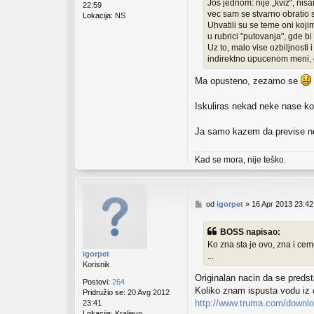
Jos jednom: nije „kviz“, nis
22:59
vec sam se stvarno obratio
Lokacija:
NS
Uhvatili su se teme oni koji
u rubrici "putovanja", gde b
Uz to, malo vise ozbiljnosti
indirektno upucenom meni, 
Ma opusteno, zezamo se
Iskuliras nekad neke nase kom
Ja samo kazem da previse ne 
Kad se mora, nije teško.
P
od
igorpet
»
16 Apr 2013 23:42
o
s
BOSS napisao:
t
Ko zna sta je ovo, zna i cem
igorpet
...
Korisnik
Originalan nacin da se predst
Postovi:
264
Koliko znam ispusta vodu iz 
Pridružio se:
20 Avg 2012
http://www.truma.com/downloa
23:41
Lokacija:
Kraljevo