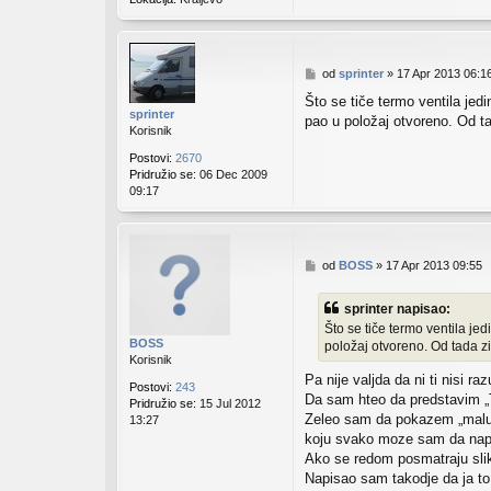
P
od
sprinter
»
17 Apr 2013 06:1
o
Što se tiče termo ventila je
s
sprinter
pao u položaj otvoreno. Od t
t
Korisnik
Postovi:
2670
Pridružio se:
06 Dec 2009
09:17
P
od
BOSS
»
17 Apr 2013 09:55
o
s
sprinter napisao:
t
Što se tiče termo ventila j
BOSS
položaj otvoreno. Od tada 
Korisnik
Pa nije valjda da ni ti nisi r
Postovi:
243
Da sam hteo da predstavim „Tr
Pridružio se:
15 Jul 2012
Zeleo sam da pokazem „malu 
13:27
koju svako moze sam da napr
Ako se redom posmatraju slik
Napisao sam takodje da ja to k