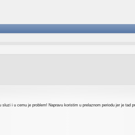
redna pretraga
 sluzi i u cemu je problem! Napravu koristim u prelaznom periodu jer je tad p