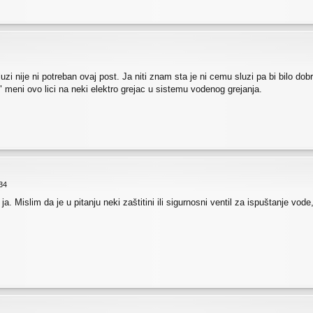
zi nije ni potreban ovaj post. Ja niti znam sta je ni cemu sluzi pa bi bilo dob
z" meni ovo lici na neki elektro grejac u sistemu vodenog grejanja.
34
a. Mislim da je u pitanju neki zaštitini ili sigurnosni ventil za ispuštanje vode,