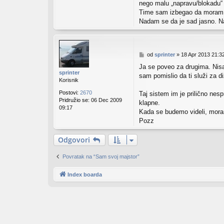
nego malu „napravu/blokadu“ 
Time sam izbegao da moram d
Nadam se da je sad jasno. Na 
P
od
sprinter
»
18 Apr 2013 21:3
o
Ja se poveo za drugima. Nisam
s
sprinter
sam pomislio da ti služi za d
t
Korisnik
Postovi:
2670
Taj sistem im je prilično nes
Pridružio se:
06 Dec 2009
klapne.
09:17
Kada se budemo videli, moram
Pozz
Odgovori
Povratak na “Sam svoj majstor”
Index boarda