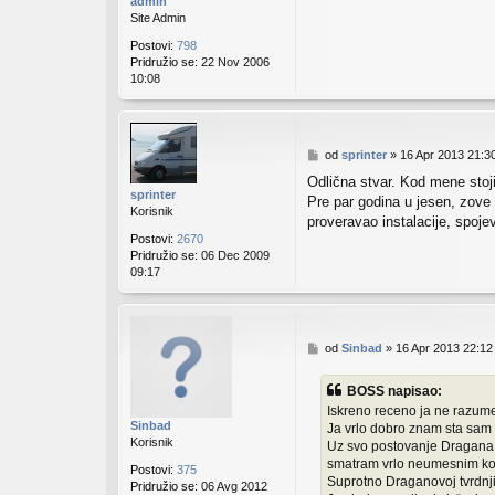
admin
Site Admin
Postovi:
798
Pridružio se:
22 Nov 2006
10:08
P
od
sprinter
»
16 Apr 2013 21:3
o
Odlična stvar. Kod mene stoj
s
sprinter
Pre par godina u jesen, zove
t
Korisnik
proveravao instalacije, spoje
Postovi:
2670
Pridružio se:
06 Dec 2009
09:17
P
od
Sinbad
»
16 Apr 2013 22:12
o
s
BOSS napisao:
t
Iskreno receno ja ne razu
Sinbad
Ja vrlo dobro znam sta sam 
Korisnik
Uz svo postovanje Dragana k
smatram vrlo neumesnim komen
Postovi:
375
Suprotno Draganovoj tvrdnj
Pridružio se:
06 Avg 2012