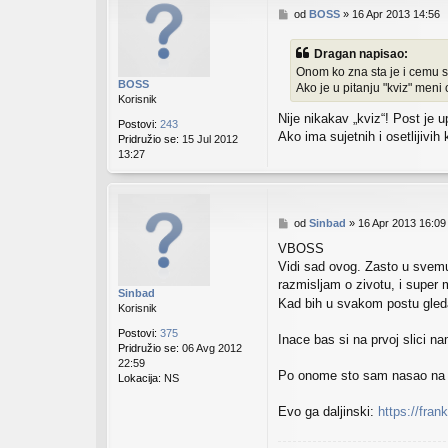
P
od
BOSS
»
16 Apr 2013 14:56
o
s
Dragan napisao:
t
Onom ko zna sta je i cemu sl
BOSS
Ako je u pitanju "kviz" meni
Korisnik
Nije nikakav „kviz“! Post je
Postovi:
243
Ako ima sujetnih i osetlijivi
Pridružio se:
15 Jul 2012
13:27
P
od
Sinbad
»
16 Apr 2013 16:09
o
VBOSS
s
Vidi sad ovog. Zasto u svemu
t
razmisljam o zivotu, i super m
Sinbad
Kad bih u svakom postu gleda
Korisnik
Postovi:
375
Inace bas si na prvoj slici n
Pridružio se:
06 Avg 2012
22:59
Po onome sto sam nasao na net
Lokacija:
NS
Evo ga daljinski:
https://fra