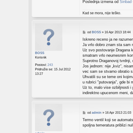
Poslednja izmena od
Sinbad
Kad se mora, nije teško.
P
od
BOSS
»
16 Apr 2013 18:44
o
Iskreno receno ja ne razume
s
Ja vrlo dobro znam sta sam n
t
Uz svo postovanje Dragana ko
BOSS
smatram vrlo neumesnim koment
Korisnik
Suprotno Draganovoj tvrdnji
Postovi:
243
Jos jednom: nije „kviz“, nisam
Pridružio se:
15 Jul 2012
vec sam se stvarno obratio 
13:27
Uhvatili su se teme oni kojim
u rubrici "putovanja", gde bi
Uz to, malo vise ozbiljnosti i
indirektno upucenom meni, d
P
od
admin
»
16 Apr 2013 21:03
o
Termo ventil koji se automats
s
spoljna temeratura priblizi nul
t