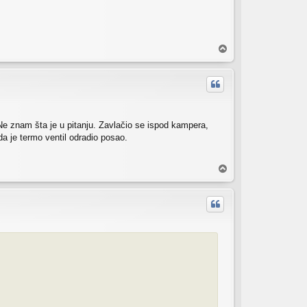
V
r
h
Ne znam šta je u pitanju. Zavlačio se ispod kampera,
da je termo ventil odradio posao.
V
r
h