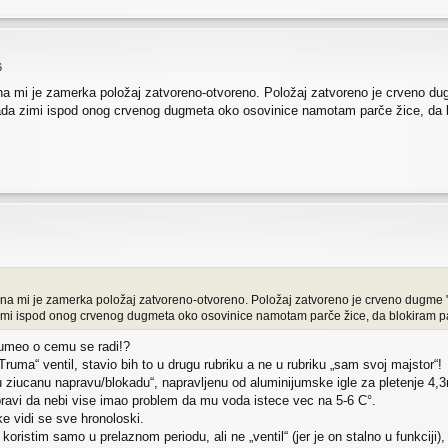
6
dina mi je zamerka položaj zatvoreno-otvoreno. Položaj zatvoreno je crveno d
ada zimi ispod onog crvenog dugmeta oko osovinice namotam parče žice, da 
edina mi je zamerka položaj zatvoreno-otvoreno. Položaj zatvoreno je crveno dugme 
zimi ispod onog crvenog dugmeta oko osovinice namotam parče žice, da blokiram p
azumeo o cemu se radi!?
uma“ ventil, stavio bih to u drugu rubriku a ne u rubriku „sam svoj majstor“!
ziucanu napravu/blokadu“, napravljenu od aluminijumske igle za pletenje 4,
avi da nebi vise imao problem da mu voda istece vec na 5-6 C°.
e vidi se sve hronoloski.
oristim samo u prelaznom periodu, ali ne „ventil“ (jer je on stalno u funkciji),