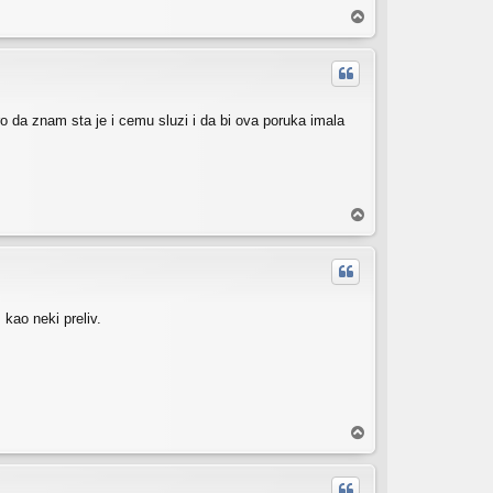
V
r
h
ro da znam sta je i cemu sluzi i da bi ova poruka imala
V
r
h
 kao neki preliv.
V
r
h