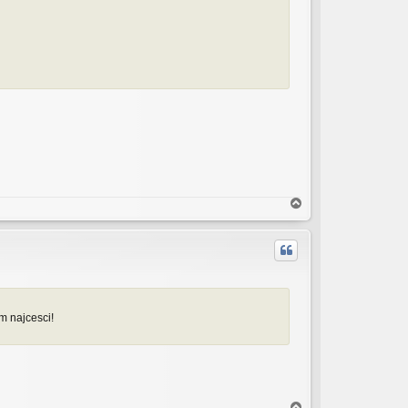
V
r
h
m najcesci!
V