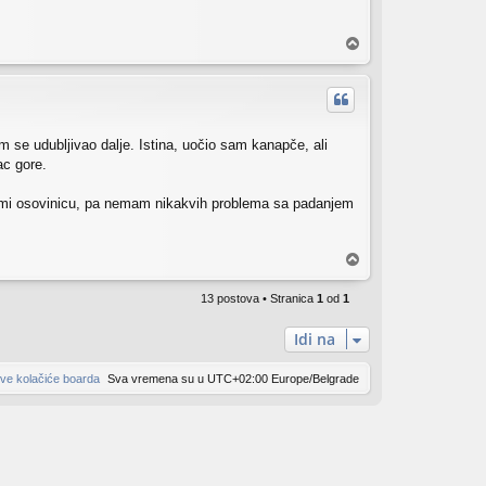
V
r
h
 se udubljivao dalje. Istina, uočio sam kanapče, ali
ac gore.
 obujmi osovinicu, pa nemam nikakvih problema sa padanjem
V
r
h
13 postova • Stranica
1
od
1
Idi na
sve kolačiće boarda
Sva vremena su u UTC+02:00 Europe/Belgrade