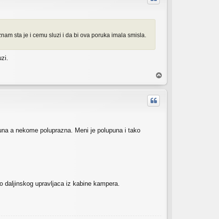
znam sta je i cemu sluzi i da bi ova poruka imala smisla.
zi.
V
r
h
una a nekome poluprazna. Meni je polupuna i tako
ko daljinskog upravljaca iz kabine kampera.