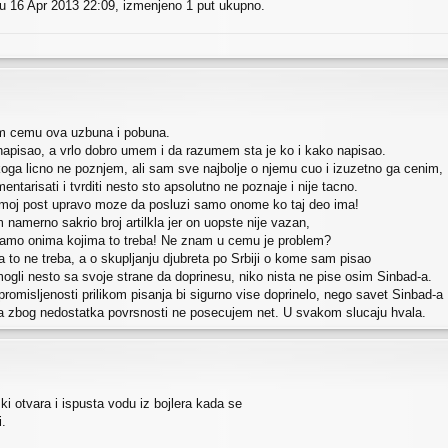
u 16 Apr 2013 22:09, izmenjeno 1 put ukupno.
m cemu ova uzbuna i pobuna.
apisao, a vrlo dobro umem i da razumem sta je ko i kako napisao.
ga licno ne poznjem, ali sam sve najbolje o njemu cuo i izuzetno ga cenim,
arisati i tvrditi nesto sto apsolutno ne poznaje i nije tacno.
, moj post upravo moze da posluzi samo onome ko taj deo ima!
 namerno sakrio broj artilkla jer on uopste nije vazan,
samo onima kojima to treba! Ne znam u cemu je problem?
a to ne treba, a o skupljanju djubreta po Srbiji o kome sam pisao
 mogli nesto sa svoje strane da doprinesu, niko nista ne pise osim Sinbad-a.
 promisljenosti prilikom pisanja bi sigurno vise doprinelo, nego savet Sinbad-a
a zbog nedostatka povrsnosti ne posecujem net. U svakom slucaju hvala.
ki otvara i ispusta vodu iz bojlera kada se
i.