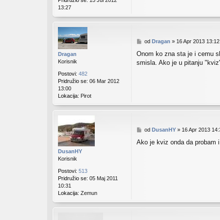
Pridružio se:
15 Jul 2012
13:27
P
od
Dragan
»
16 Apr 2013 13:12
o
Onom ko zna sta je i cemu slu
Dragan
s
Korisnik
smisla. Ako je u pitanju "kvi
t
Postovi:
482
Pridružio se:
06 Mar 2012
13:00
Lokacija:
Pirot
P
od
DusanHY
»
16 Apr 2013 14:
o
Ako je kviz onda da probam i j
s
t
DusanHY
Korisnik
Postovi:
513
Pridružio se:
05 Maj 2011
10:31
Lokacija:
Zemun