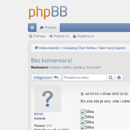
Forumi
rzi
Pretraga
Prijavite se
Registruj se
lin
Index boarda
Camping Club Serbia
Sam svoj majstor
ko
Bez komentara!
vi
Moderatori:
šukitaxi
,
miki56
,
andrijica
,
GorchaHY
Pretraga
Nap
Odgovori
P
od
BOSS
»
16 Apr 2013 12:15
o
Ko zna sta je ovo, zna i cemu
s
t
BOSS
Korisnik
Postovi:
243