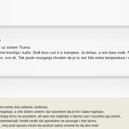
0
i uz sistem Truma.
 me komšija i kaže: Dođi brzo curi ti iz kampera. Ja došao, a ono bara vode. 
ve, sve ok. Tek posle mozganja shvatim da je tu noć bila niska temperatura i 
mem cemu ova uzbuna i pobuna.
napisao, a vrlo dobro umem i da razumem sta je ko i kako napisao.
oga licno ne poznjem, ali sam sve najbolje o njemu cuo i izuzetno ga cenim,
tarisati i tvrditi nesto sto apsolutno ne poznaje i nije tacno.
i, moj post upravo moze da posluzi samo onome ko taj deo ima!