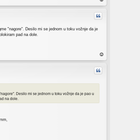
r
h
ugme "nagore". Desilo mi se jednom u toku vožnje da je
blokiram pad na dole.
V
r
h
"nagore". Desilo mi se jednom u toku vožnje da je pao u
ad na dole.
3mm,