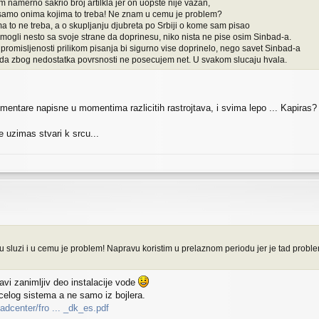
am namerno sakrio broj artilkla jer on uopste nije vazan,
 samo onima kojima to treba! Ne znam u cemu je problem?
ma to ne treba, a o skupljanju djubreta po Srbiji o kome sam pisao
i mogli nesto sa svoje strane da doprinesu, niko nista ne pise osim Sinbad-a.
 i promisljenosti prilikom pisanja bi sigurno vise doprinelo, nego savet Sinbad-a
da zbog nedostatka povrsnosti ne posecujem net. U svakom slucaju hvala.
entare napisne u momentima razlicitih rastrojtava, i svima lepo ... Kapiras?
uzimas stvari k srcu...
u sluzi i u cemu je problem! Napravu koristim u prelaznom periodu jer je tad proble
avi zanimljiv deo instalacije vode
celog sistema a ne samo iz bojlera.
dcenter/fro ... _dk_es.pdf