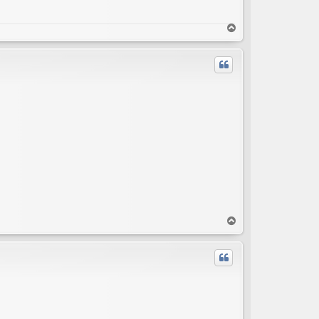
V
r
h
V
r
h