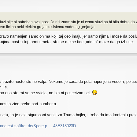
uzi nije ni potreban ovaj post. Ja niti znam sta je ni cemu sluzi pa bi bilo dobro da 
 ovo lici na neki elektro grejac u sistemu vodenog grejanja.
 upravo namenjen samo onima koji taj deo imaju jer samo njima i moze da poslu
h kojima post u toj formi smeta, sto se meine tice „admin“ moze da ga izbrise.
 trazite nesto sto ne valja. Nekome je casa do pola napunjena vodom, polup
i je.
o ono sto mi se ne svidja, ne bih ni posecivao net.
amestio zice preko part number-a.
u, to je neki sigurnosni ventil za Truma bojler, i treba da ima konteolu pre
nkanatest.softkat.de/Spare-p ... 48E318023D