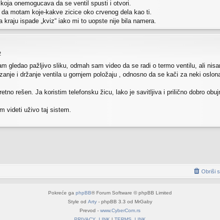
koja onemogucava da se ventil spusti i otvori.
a motam koje-kakve zicice oko crvenog dela kao ti.
kraju ispade „kviz“ iako mi to uopste nije bila namera.
2
 gledao pažljivo sliku, odmah sam video da se radi o termo ventilu, ali nisam
izanje i držanje ventila u gornjem položaju , odnosno da se kači za neki oslon
pretno rešen. Ja koristim telefonsku žicu, lako je savitljiva i prilično dobro
 videti uživo taj sistem.
Obriši 
Pokreće ga
phpBB
® Forum Software © phpBB Limited
Style od
Arty
- phpBB 3.3 od MrGaby
Prevod -
www.CyberCom.rs
PRIVACY_LINK
|
TERMS_LINK